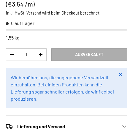
Grundpreis
€3,54 /m
inkl. MwSt.
Versand
wird beim Checkout berechnet.
0 auf Lager
1.55 kg
Anzahl
AUSVERKAUFT
MENGE VERRINGERN
MENGE ERHÖHEN
Schlie
Wir bemühen uns, die angegebene Versandzeit
einzuhalten. Bei einigen Produkten kann die
Lieferung sogar schneller erfolgen, da wir flexibel
produzieren.
Lieferung und Versand