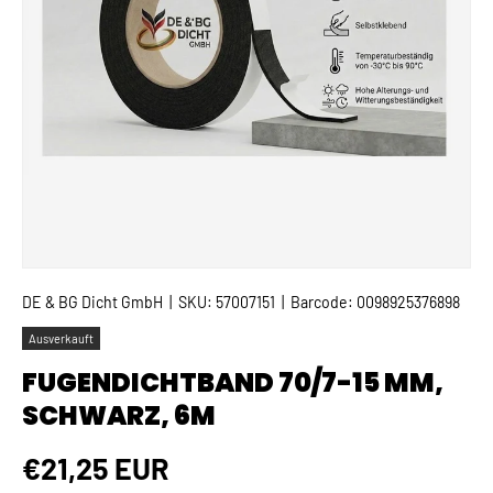
DE & BG Dicht GmbH
|
SKU:
57007151
|
Barcode:
0098925376898
Ausverkauft
FUGENDICHTBAND 70/7-15 MM,
SCHWARZ, 6M
Normaler Preis
€21,25 EUR