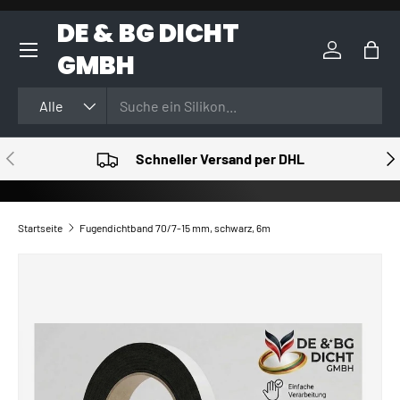
DE & BG DICHT
DIREKT ZUM INHALT
GMBH
Einloggen
Eink
Suchen
Art
Alle
VORHERIGE
NÄ
Schneller Versand per DHL
Startseite
Fugendichtband 70/7-15 mm, schwarz, 6m
ZU PRODUKTINFORMATIONEN SPRINGEN