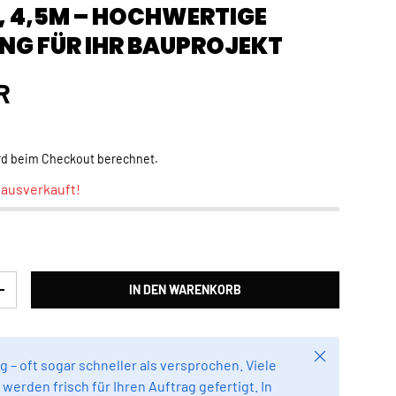
 4,5M – HOCHWERTIGE
NG FÜR IHR BAUPROJEKT
Preis
R
rd beim Checkout berechnet.
t ausverkauft!
IN DEN WARENKORB
RN
MENGE ERHÖHEN
Schließen
g – oft sogar schneller als versprochen. Viele
werden frisch für Ihren Auftrag gefertigt. In