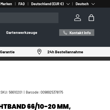
Land/Region
Sprache
Marken
FAQ
Deutschland (EUR €)
Deutsch
Einloggen
Einkaufst
Gartenwerkzeuge
Kontakt Info
Garantie
24h Bestellannahme
|
SKU:
56610201
|
Barcode:
0098925378175
HTBAND 66/10-20 MM,