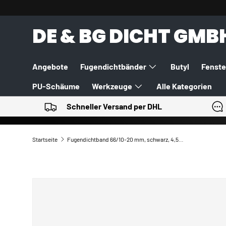
DIREKT ZUM INHALT
DE & BG DICHT GMB
Angebote
Fugendichtbänder
Butyl
Fenste
PU-Schäume
Werkzeuge
Alle Kategorien
Schneller Versand per DHL
Startseite
Fugendichtband 66/10-20 mm, schwarz, 4,5m – Hochwertige Abdichtung für Ihr Bauprojekt
ZU PRODUKTINFORMATIONEN SPRINGEN