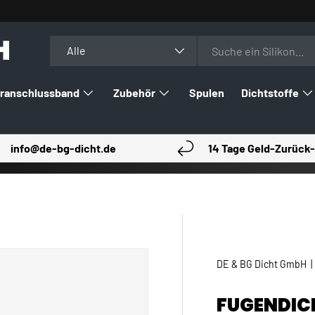
H
Suchen
Art
Alle
ranschlussband
Zubehör
Spulen
Dichtstoffe
info@de-bg-dicht.de
14 Tage Geld-Zurück-
DE & BG Dicht GmbH
FUGENDIC