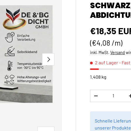
SCHWARZ,
ABDICHTU
Normaler 
€18,35 EU
Grundpreis
€4,08 /m
inkl. MwSt.
Versand
wi
NÄCHSTE
2 auf Lager
- Fas
1.408 kg
Anzahl
MENGE VERRINGE
Schnelle Lieferun
unserer Produkte 