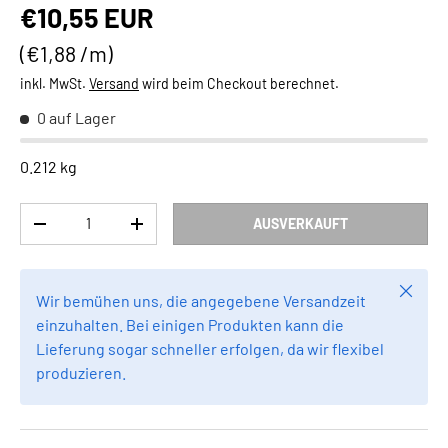
Normaler Preis
€10,55 EUR
Grundpreis
€1,88 /m
inkl. MwSt.
Versand
wird beim Checkout berechnet.
0 auf Lager
0.212 kg
Anzahl
AUSVERKAUFT
MENGE VERRINGERN
MENGE ERHÖHEN
Schlie
Wir bemühen uns, die angegebene Versandzeit
einzuhalten. Bei einigen Produkten kann die
Lieferung sogar schneller erfolgen, da wir flexibel
produzieren.