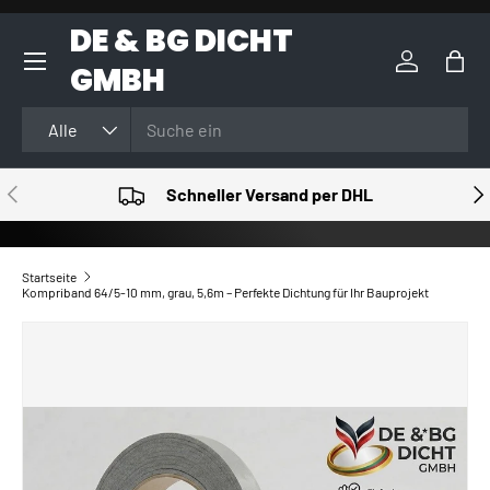
DE & BG DICHT
DIREKT ZUM INHALT
GMBH
Einloggen
Eink
Suchen
Art
Alle
VORHERIGE
NÄ
Schneller Versand per DHL
Startseite
Kompriband 64/5-10 mm, grau, 5,6m – Perfekte Dichtung für Ihr Bauprojekt
ZU PRODUKTINFORMATIONEN SPRINGEN