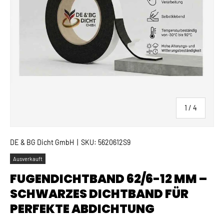
von
1
/
4
DE & BG Dicht GmbH
|
SKU:
5620612S9
Ausverkauft
FUGENDICHTBAND 62/6-12 MM –
SCHWARZES DICHTBAND FÜR
PERFEKTE ABDICHTUNG