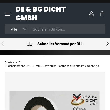
DE & BG DICHT
DIREKT ZUM INHALT
GMBH
Einloggen
Eink
Suchen
Art
Alle
VORHERIGE
NÄ
Schneller Versand per DHL
Startseite
Fugendichtband 62/6-12 mm – Schwarzes Dichtband für perfekte Abdichtung
ZU PRODUKTINFORMATIONEN SPRINGEN