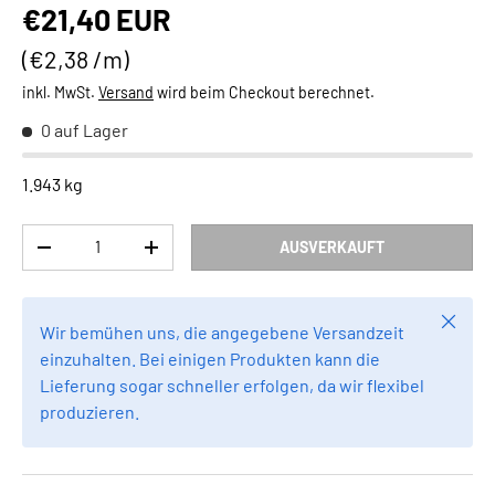
Normaler Preis
€21,40 EUR
Grundpreis
€2,38 /m
inkl. MwSt.
Versand
wird beim Checkout berechnet.
0 auf Lager
1.943 kg
Anzahl
AUSVERKAUFT
MENGE VERRINGERN
MENGE ERHÖHEN
Schlie
Wir bemühen uns, die angegebene Versandzeit
einzuhalten. Bei einigen Produkten kann die
Lieferung sogar schneller erfolgen, da wir flexibel
produzieren.