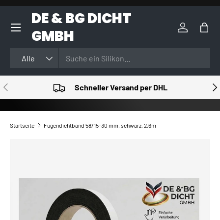
DE & BG DICHT
DIREKT ZUM INHALT
GMBH
Einloggen
Eink
Suchen
Art
Alle
VORHERIGE
NÄ
Schneller Versand per DHL
Startseite
Fugendichtband 58/15-30 mm, schwarz, 2,6m
ZU PRODUKTINFORMATIONEN SPRINGEN