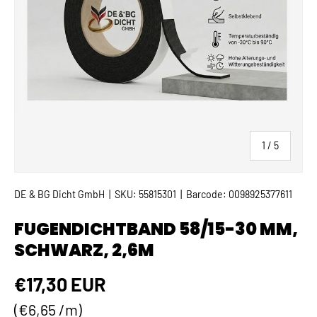
von
1
/
5
DE & BG Dicht GmbH
|
SKU:
55815301
|
Barcode:
0098925377611
FUGENDICHTBAND 58/15-30 MM,
SCHWARZ, 2,6M
Normaler Preis
€17,30 EUR
Grundpreis
€6,65 /m