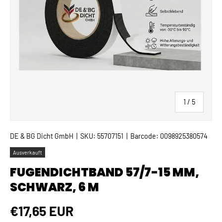
von
1
/
5
DE & BG Dicht GmbH
|
SKU:
55707151
|
Barcode:
0098925380574
Ausverkauft
FUGENDICHTBAND 57/7-15 MM,
SCHWARZ, 6 M
Normaler Preis
€17,65 EUR