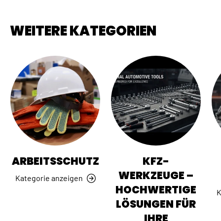
WEITERE KATEGORIEN
ARBEITSSCHUTZ
KFZ-
WERKZEUGE –
Kategorie anzeigen
HOCHWERTIGE
K
LÖSUNGEN FÜR
IHRE