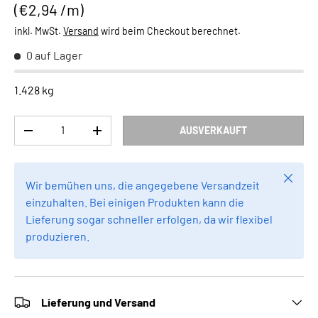
Grundpreis
€2,94 /m
inkl. MwSt.
Versand
wird beim Checkout berechnet.
0 auf Lager
1.428 kg
Anzahl
AUSVERKAUFT
MENGE VERRINGERN
MENGE ERHÖHEN
Schlie
Wir bemühen uns, die angegebene Versandzeit
einzuhalten. Bei einigen Produkten kann die
Lieferung sogar schneller erfolgen, da wir flexibel
produzieren.
Lieferung und Versand