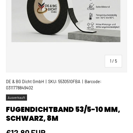
von
1
/
5
DE & BG Dicht GmbH
|
SKU:
5530510FBA
|
Barcode:
0311778849402
Ausverkauft
FUGENDICHTBAND 53/5-10 MM,
SCHWARZ, 8M
Normaler Preis
€12,80 EUR