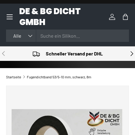
DE & BG DICHT
DIREKT ZUM INHALT
GMBH
Einloggen
Eink
Suchen
Art
Alle
VORHERIGE
NÄ
Schneller Versand per DHL
Startseite
Fugendichtband 53/5-10 mm, schwarz, 8m
ZU PRODUKTINFORMATIONEN SPRINGEN