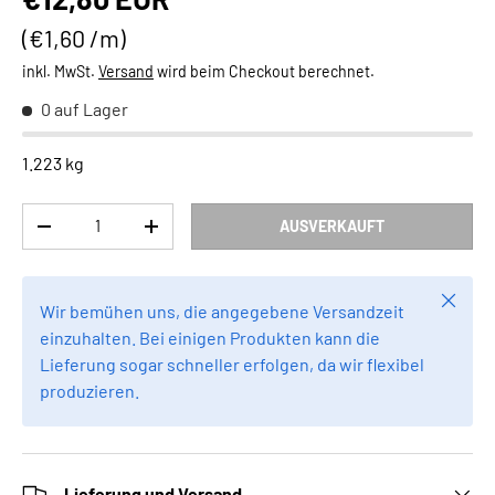
Grundpreis
€1,60 /m
inkl. MwSt.
Versand
wird beim Checkout berechnet.
0 auf Lager
1.223 kg
Anzahl
AUSVERKAUFT
MENGE VERRINGERN
MENGE ERHÖHEN
Schlie
Wir bemühen uns, die angegebene Versandzeit
einzuhalten. Bei einigen Produkten kann die
Lieferung sogar schneller erfolgen, da wir flexibel
produzieren.
Lieferung und Versand