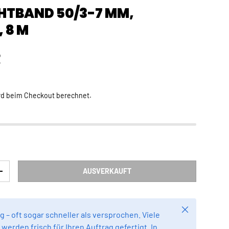
HTBAND 50/3-7 MM,
 8 M
Preis
R
rd beim Checkout berechnet.
AUSVERKAUFT
RN
MENGE ERHÖHEN
Schließen
g – oft sogar schneller als versprochen. Viele
werden frisch für Ihren Auftrag gefertigt. In