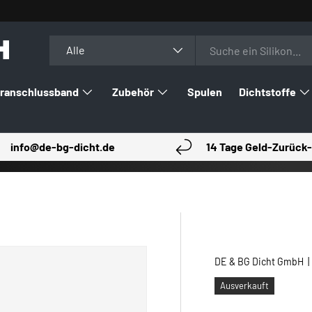
H
Suchen
Art
Alle
ranschlussband
Zubehör
Spulen
Dichtstoffe
info@de-bg-dicht.de
14 Tage Geld-Zurück-
DE & BG Dicht GmbH
Ausverkauft