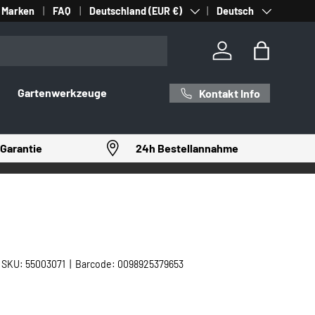
Land/Region
Sprache
Marken
FAQ
Deutschland (EUR €)
Deutsch
Einloggen
Einkaufst
Gartenwerkzeuge
Kontakt Info
Garantie
24h Bestellannahme
|
SKU:
55003071
|
Barcode:
0098925379653