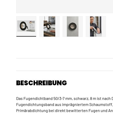
Bild 1 in Galerieansicht laden
Bild 2 in Galerieansicht laden
Bild 3 in Galerieansicht
Bild 4 in 
BESCHREIBUNG
Das Fugendichtband 50/3-7 mm, schwarz, 8 m ist nach D
Fugendichtungsband aus imprägniertem Schaumstoff. 
Primärabdichtung bei direkt bewitterten Fugen und An