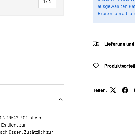
von
1
/
4
ausgewählten Kat
Breiten bereit, u
Lieferung und
 laden
Galerieansicht laden
Produktvortei
Teilen:
IN 18542 BG1 ist ein
Es dient zur
schlüssen. Zusätzlich zur