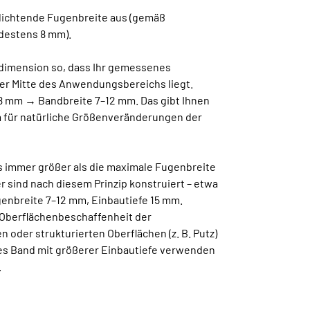
udichtende Fugenbreite aus (gemäß
destens 8 mm).
ddimension so, dass Ihr gemessenes
er Mitte des Anwendungsbereichs liegt.
 8 mm → Bandbreite 7–12 mm. Das gibt Ihnen
 für natürliche Größenveränderungen der
s immer größer als die maximale Fugenbreite
 sind nach diesem Prinzip konstruiert – etwa
genbreite 7–12 mm, Einbautiefe 15 mm.
 Oberflächenbeschaffenheit der
n oder strukturierten Oberflächen (z. B. Putz)
res Band mit größerer Einbautiefe verwenden
.