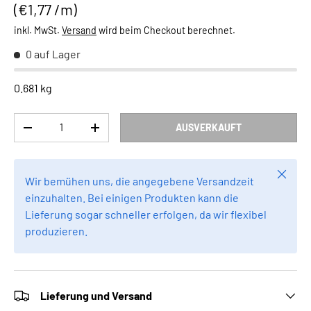
Grundpreis
€1,77 /m
inkl. MwSt.
Versand
wird beim Checkout berechnet.
0 auf Lager
0.681 kg
Anzahl
AUSVERKAUFT
MENGE VERRINGERN
MENGE ERHÖHEN
Schlie
Wir bemühen uns, die angegebene Versandzeit
einzuhalten. Bei einigen Produkten kann die
Lieferung sogar schneller erfolgen, da wir flexibel
produzieren.
Lieferung und Versand