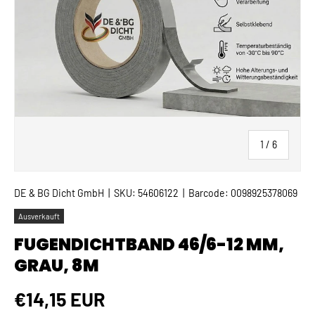
von
1
/
6
DE & BG Dicht GmbH
|
SKU:
54606122
|
Barcode:
0098925378069
Ausverkauft
FUGENDICHTBAND 46/6-12 MM,
GRAU, 8M
Normaler Preis
€14,15 EUR