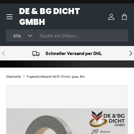
DE & BG DICHT
DIREKT ZUM INHALT
GMBH
Einloggen
Eink
Suchen
Art
Alle
VORHERIGE
NÄ
Schneller Versand per DHL
Startseite
Fugendichtband 46/6-12 mm, grau, 8m
ZU PRODUKTINFORMATIONEN SPRINGEN