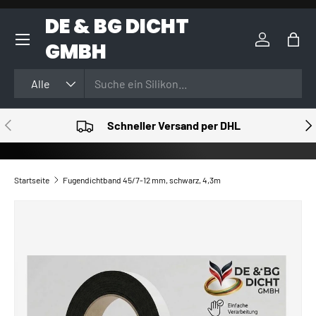
DE & BG DICHT
DIREKT ZUM INHALT
GMBH
Einloggen
Eink
Suchen
Art
Alle
VORHERIGE
NÄ
Schneller Versand per DHL
Startseite
Fugendichtband 45/7-12 mm, schwarz, 4,3m
ZU PRODUKTINFORMATIONEN SPRINGEN