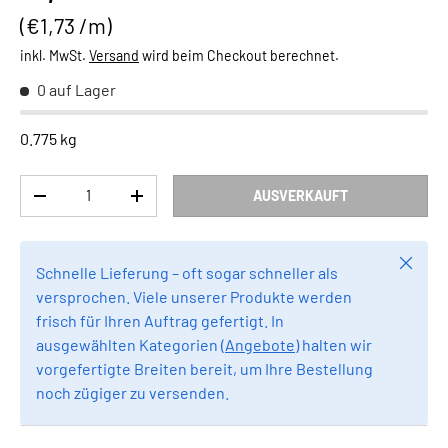
Grundpreis
€1,73 /m
inkl. MwSt.
Versand
wird beim Checkout berechnet.
0 auf Lager
0.775 kg
Anzahl
AUSVERKAUFT
MENGE VERRINGERN
MENGE ERHÖHEN
Schlie
Schnelle Lieferung – oft sogar schneller als
versprochen. Viele unserer Produkte werden
frisch für Ihren Auftrag gefertigt. In
ausgewählten Kategorien (
Angebote
) halten wir
vorgefertigte Breiten bereit, um Ihre Bestellung
noch zügiger zu versenden.