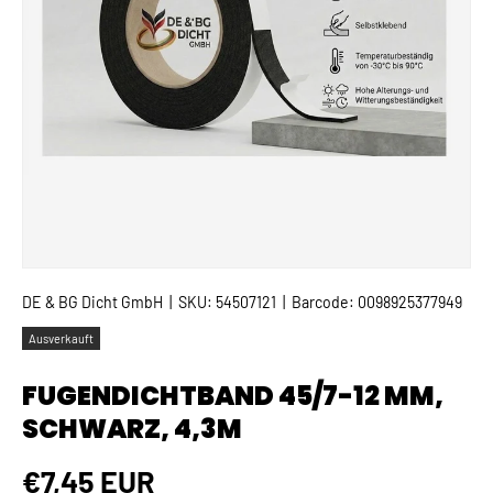
DE & BG Dicht GmbH
|
SKU:
54507121
|
Barcode:
0098925377949
Ausverkauft
FUGENDICHTBAND 45/7-12 MM,
SCHWARZ, 4,3M
Normaler Preis
€7,45 EUR