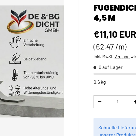
FUGENDIC
4,5 M
Normaler 
€11,10 EU
Grundpreis
€2,47 /m
inkl. MwSt.
Versand
wi
0 auf Lager
0.6 kg
Anzahl
MENGE VERRINGE
Schnelle Lieferun
unserer Produkte 