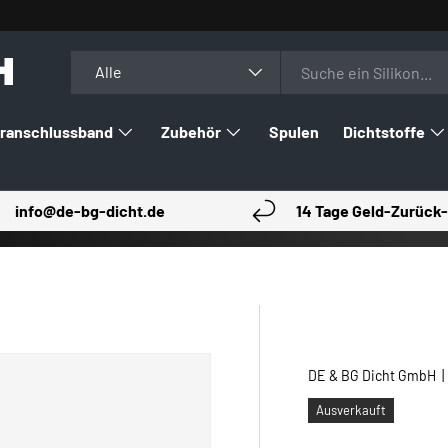
H
Suchen
Art
Alle
ranschlussband
Zubehör
Spulen
Dichtstoffe
info@de-bg-dicht.de
14 Tage Geld-Zurück-
DE & BG Dicht GmbH
Ausverkauft