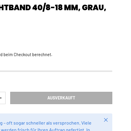
HTBAND 40/8-18 MM, GRAU,
Preis
R
rd beim Checkout berechnet.
AUSVERKAUFT
RN
MENGE ERHÖHEN
Schließen
g – oft sogar schneller als versprochen. Viele
werden frisch für Ihren Auftrag gefertigt. In