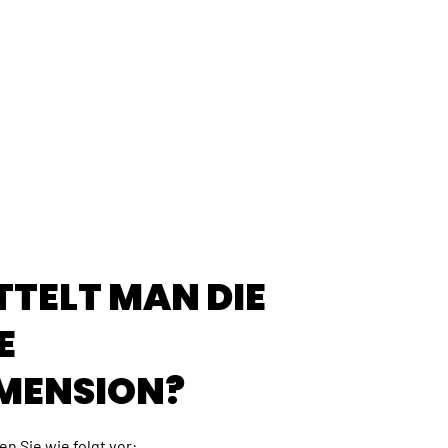
TTELT MAN DIE
E
MENSION?
n Sie wie folgt vor: