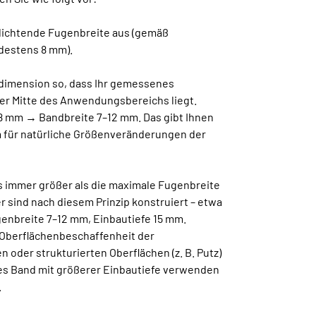
udichtende Fugenbreite aus (gemäß
destens 8 mm).
ddimension so, dass Ihr gemessenes
er Mitte des Anwendungsbereichs liegt.
 8 mm → Bandbreite 7–12 mm. Das gibt Ihnen
 für natürliche Größenveränderungen der
s immer größer als die maximale Fugenbreite
 sind nach diesem Prinzip konstruiert – etwa
genbreite 7–12 mm, Einbautiefe 15 mm.
 Oberflächenbeschaffenheit der
n oder strukturierten Oberflächen (z. B. Putz)
res Band mit größerer Einbautiefe verwenden
.