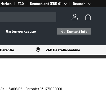
Land/Region
Sprache
Marken
FAQ
Deutschland (EUR €)
Deutsch
Einloggen
Einkaufst
Gartenwerkzeuge
Kontakt Info
Garantie
24h Bestellannahme
|
SKU:
54008182
|
Barcode:
0311779000000