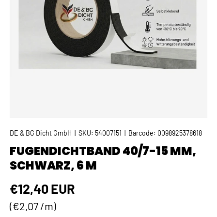
DE & BG Dicht GmbH
|
SKU:
54007151
|
Barcode:
0098925378618
FUGENDICHTBAND 40/7-15 MM,
SCHWARZ, 6 M
Normaler Preis
€12,40 EUR
Grundpreis
€2,07 /m