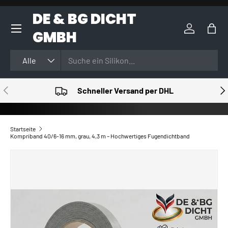
DE & BG DICHT
DIREKT ZUM INHALT
GMBH
Einloggen
Eink
Suchen
Art
Alle
VORHERIGE
NÄ
Schneller Versand per DHL
Startseite
Kompriband 40/6-16 mm, grau, 4,3 m – Hochwertiges Fugendichtband
ZU PRODUKTINFORMATIONEN SPRINGEN