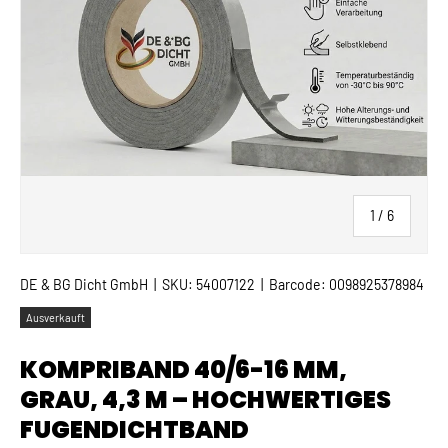
von
1
/
6
DE & BG Dicht GmbH
|
SKU:
54007122
|
Barcode:
0098925378984
Ausverkauft
KOMPRIBAND 40/6-16 MM,
GRAU, 4,3 M – HOCHWERTIGES
FUGENDICHTBAND