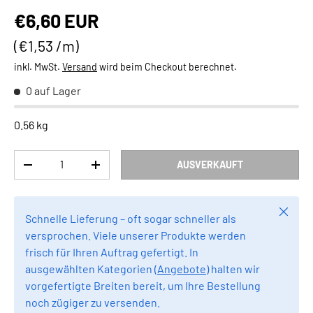
Normaler Preis
€6,60 EUR
Grundpreis
€1,53 /m
inkl. MwSt.
Versand
wird beim Checkout berechnet.
0 auf Lager
0.56 kg
Anzahl
AUSVERKAUFT
MENGE VERRINGERN
MENGE ERHÖHEN
Schlie
Schnelle Lieferung – oft sogar schneller als
versprochen. Viele unserer Produkte werden
frisch für Ihren Auftrag gefertigt. In
ausgewählten Kategorien (
Angebote
) halten wir
vorgefertigte Breiten bereit, um Ihre Bestellung
noch zügiger zu versenden.