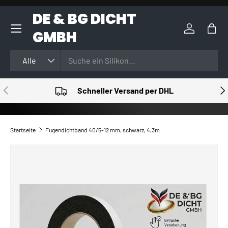
DE & BG DICHT
DIREKT ZUM INHALT
GMBH
Einloggen
Eink
Suchen
Art
Alle
VORHERIGE
NÄ
Schneller Versand per DHL
Startseite
Fugendichtband 40/5-12 mm, schwarz, 4,3m
ZU PRODUKTINFORMATIONEN SPRINGEN