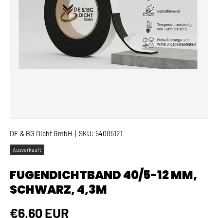
DE & BG Dicht GmbH
|
SKU:
54005121
Ausverkauft
FUGENDICHTBAND 40/5-12 MM,
SCHWARZ, 4,3M
Normaler Preis
€6,60 EUR