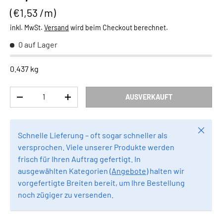
Grundpreis
€1,53 /m
inkl. MwSt.
Versand
wird beim Checkout berechnet.
0 auf Lager
0.437 kg
Anzahl
AUSVERKAUFT
MENGE VERRINGERN
MENGE ERHÖHEN
Schlie
Schnelle Lieferung – oft sogar schneller als
versprochen. Viele unserer Produkte werden
frisch für Ihren Auftrag gefertigt. In
ausgewählten Kategorien (
Angebote
) halten wir
vorgefertigte Breiten bereit, um Ihre Bestellung
noch zügiger zu versenden.