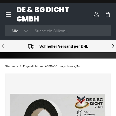
DE & BG DICHT
DIREKT ZUM INHALT
GMBH
Einloggen
Eink
Suchen
Art
Alle
VORHERIGE
NÄ
Schneller Versand per DHL
Startseite
Fugendichtband 40/15-30 mm, schwarz, 3m
ZU PRODUKTINFORMATIONEN SPRINGEN