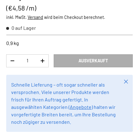
Grundpreis
€4,58 /m
inkl. MwSt.
Versand
wird beim Checkout berechnet.
0 auf Lager
0.9 kg
Anzahl
AUSVERKAUFT
MENGE VERRINGERN
MENGE ERHÖHEN
Schlie
Schnelle Lieferung – oft sogar schneller als
versprochen. Viele unserer Produkte werden
frisch für Ihren Auftrag gefertigt. In
ausgewählten Kategorien (
Angebote
) halten wir
vorgefertigte Breiten bereit, um Ihre Bestellung
noch zügiger zu versenden.