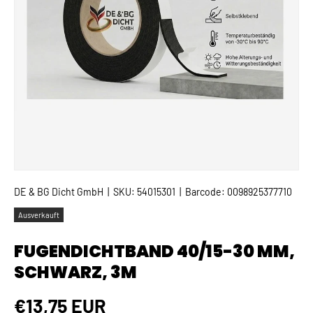
DE & BG Dicht GmbH
|
SKU:
54015301
|
Barcode:
0098925377710
Ausverkauft
FUGENDICHTBAND 40/15-30 MM,
SCHWARZ, 3M
Normaler Preis
€13,75 EUR