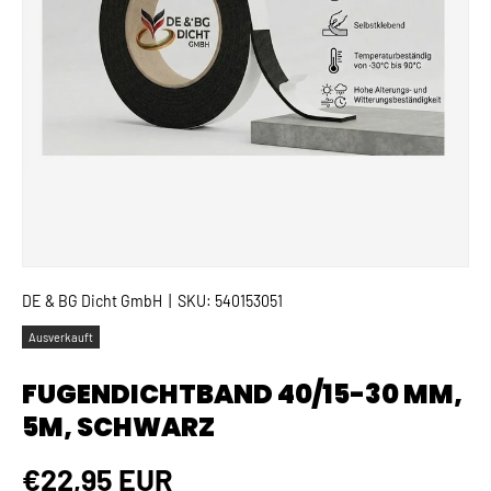
DE & BG Dicht GmbH
|
SKU:
540153051
Ausverkauft
FUGENDICHTBAND 40/15-30 MM,
5M, SCHWARZ
Normaler Preis
€22,95 EUR