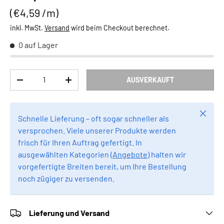
Grundpreis
€4,59 /m
inkl. MwSt.
Versand
wird beim Checkout berechnet.
0 auf Lager
Anzahl
AUSVERKAUFT
MENGE VERRINGERN
MENGE ERHÖHEN
Schlie
Schnelle Lieferung – oft sogar schneller als
versprochen. Viele unserer Produkte werden
frisch für Ihren Auftrag gefertigt. In
ausgewählten Kategorien (
Angebote
) halten wir
vorgefertigte Breiten bereit, um Ihre Bestellung
noch zügiger zu versenden.
Lieferung und Versand