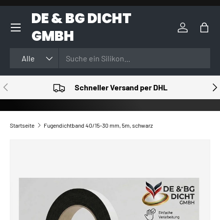
DE & BG DICHT
DIREKT ZUM INHALT
GMBH
Einloggen
Eink
Suchen
Art
Alle
VORHERIGE
NÄ
Schneller Versand per DHL
Startseite
Fugendichtband 40/15-30 mm, 5m, schwarz
ZU PRODUKTINFORMATIONEN SPRINGEN