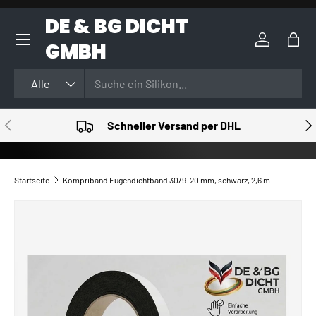
DE & BG DICHT
DIREKT ZUM INHALT
GMBH
Einloggen
Eink
Suchen
Art
Alle
VORHERIGE
NÄ
Schneller Versand per DHL
Startseite
Kompriband Fugendichtband 30/9-20 mm, schwarz, 2,6 m
ZU PRODUKTINFORMATIONEN SPRINGEN