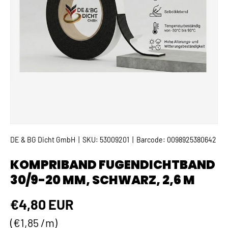
DE & BG Dicht GmbH
|
SKU:
53009201
|
Barcode:
0098925380642
KOMPRIBAND FUGENDICHTBAND
30/9-20 MM, SCHWARZ, 2,6 M
Normaler Preis
€4,80 EUR
Grundpreis
€1,85 /m