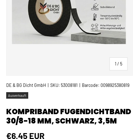
von
1
/
5
DE & BG Dicht GmbH
|
SKU:
53008181
|
Barcode:
0098925380819
Ausverkauft
KOMPRIBAND FUGENDICHTBAND
30/8-18 MM, SCHWARZ, 3,5M
Normaler Preis
€6,45 EUR