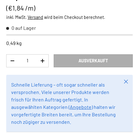
Grundpreis
€1,84 /m
inkl. MwSt.
Versand
wird beim Checkout berechnet.
0 auf Lager
0.49 kg
Anzahl
AUSVERKAUFT
MENGE VERRINGERN
MENGE ERHÖHEN
Schlie
Schnelle Lieferung – oft sogar schneller als
versprochen. Viele unserer Produkte werden
frisch für Ihren Auftrag gefertigt. In
ausgewählten Kategorien (
Angebote
) halten wir
vorgefertigte Breiten bereit, um Ihre Bestellung
noch zügiger zu versenden.