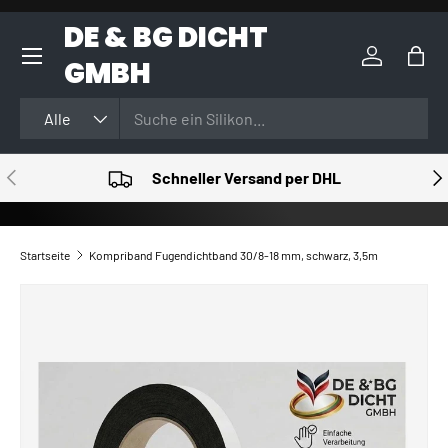
DE & BG DICHT
DIREKT ZUM INHALT
GMBH
Einloggen
Eink
Suchen
Art
Alle
VORHERIGE
NÄ
Schneller Versand per DHL
Startseite
Kompriband Fugendichtband 30/8-18 mm, schwarz, 3,5m
ZU PRODUKTINFORMATIONEN SPRINGEN