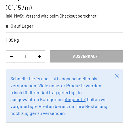
Grundpreis
€1,15 /m
inkl. MwSt.
Versand
wird beim Checkout berechnet.
0 auf Lager
1.05 kg
Anzahl
AUSVERKAUFT
MENGE VERRINGERN
MENGE ERHÖHEN
Schlie
Schnelle Lieferung – oft sogar schneller als
versprochen. Viele unserer Produkte werden
frisch für Ihren Auftrag gefertigt. In
ausgewählten Kategorien (
Angebote
) halten wir
vorgefertigte Breiten bereit, um Ihre Bestellung
noch zügiger zu versenden.