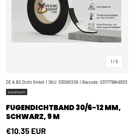
von
1
/
5
DE & BG Dicht GmbH
|
SKU:
5300612S9
|
Barcode:
0311778849303
Ausverkauft
FUGENDICHTBAND 30/6-12 MM,
SCHWARZ, 9 M
Normaler Preis
€10,35 EUR