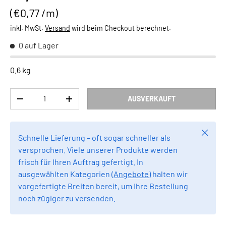
Grundpreis
€0,77 /m
inkl. MwSt.
Versand
wird beim Checkout berechnet.
0 auf Lager
0.6 kg
Anzahl
AUSVERKAUFT
MENGE VERRINGERN
MENGE ERHÖHEN
Schlie
Schnelle Lieferung – oft sogar schneller als
versprochen. Viele unserer Produkte werden
frisch für Ihren Auftrag gefertigt. In
ausgewählten Kategorien (
Angebote
) halten wir
vorgefertigte Breiten bereit, um Ihre Bestellung
noch zügiger zu versenden.