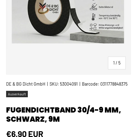
von
1
/
5
DE & BG Dicht GmbH
|
SKU:
53004091
|
Barcode:
0311778848375
Ausverkauft
FUGENDICHTBAND 30/4-9 MM,
SCHWARZ, 9M
Normaler Preis
€6,90 EUR