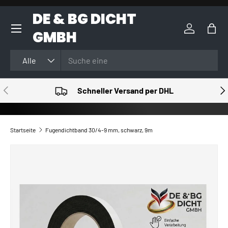
DE & BG DICHT
DIREKT ZUM INHALT
GMBH
Einloggen
Eink
Suchen
Art
Alle
VORHERIGE
NÄ
Schneller Versand per DHL
Startseite
Fugendichtband 30/4-9 mm, schwarz, 9m
ZU PRODUKTINFORMATIONEN SPRINGEN