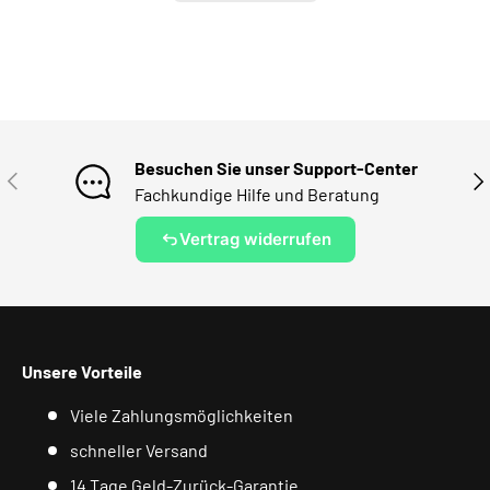
Besuchen Sie unser Support-Center
VORHERIGE
NÄ
Fachkundige Hilfe und Beratung
Vertrag widerrufen
Unsere Vorteile
Viele Zahlungsmöglichkeiten
schneller Versand
14 Tage Geld-Zurück-Garantie