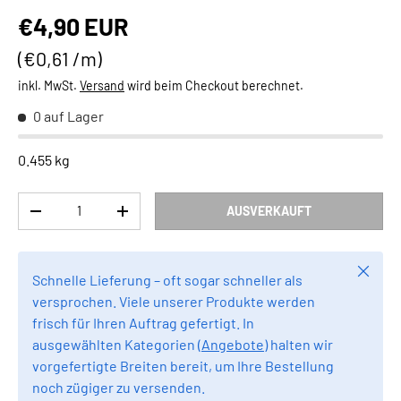
Normaler Preis
€4,90 EUR
Grundpreis
€0,61 /m
inkl. MwSt.
Versand
wird beim Checkout berechnet.
0 auf Lager
0.455 kg
Anzahl
AUSVERKAUFT
MENGE VERRINGERN
MENGE ERHÖHEN
Schlie
Schnelle Lieferung – oft sogar schneller als
versprochen. Viele unserer Produkte werden
frisch für Ihren Auftrag gefertigt. In
ausgewählten Kategorien (
Angebote
) halten wir
vorgefertigte Breiten bereit, um Ihre Bestellung
noch zügiger zu versenden.