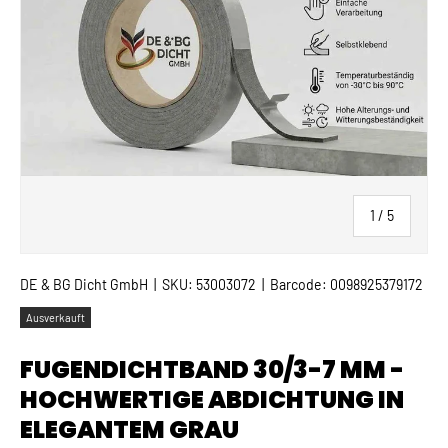
von
1
/
5
DE & BG Dicht GmbH
|
SKU:
53003072
|
Barcode:
0098925379172
Ausverkauft
FUGENDICHTBAND 30/3-7 MM -
HOCHWERTIGE ABDICHTUNG IN
ELEGANTEM GRAU