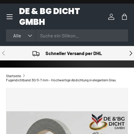
DE & BG DICHT
DIREKT ZUM INHALT
GMBH
Einloggen
Eink
Suchen
Art
Alle
VORHERIGE
NÄ
Schneller Versand per DHL
Startseite
Fugendichtband 30/3-7 mm - Hochwertige Abdichtung in elegantem Grau
ZU PRODUKTINFORMATIONEN SPRINGEN