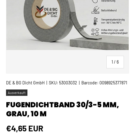
von
1
/
6
DE & BG Dicht GmbH
|
SKU:
53003032
|
Barcode:
0098925377871
Ausverkauft
FUGENDICHTBAND 30/3-5 MM,
GRAU, 10 M
Normaler Preis
€4,65 EUR