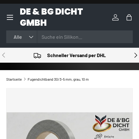
DE & BG DICHT
DIREKT ZUM INHALT
GMBH
Einloggen
Eink
Suchen
Art
Alle
VORHERIGE
NÄ
Schneller Versand per DHL
Startseite
Fugendichtband 30/3-5 mm, grau, 10 m
ZU PRODUKTINFORMATIONEN SPRINGEN