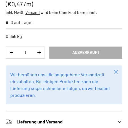
Grundpreis
€0,47 /m
inkl. MwSt.
Versand
wird beim Checkout berechnet.
0 auf Lager
0.655 kg
Anzahl
AUSVERKAUFT
MENGE VERRINGERN
MENGE ERHÖHEN
Schlie
Wir bemühen uns, die angegebene Versandzeit
einzuhalten. Bei einigen Produkten kann die
Lieferung sogar schneller erfolgen, da wir flexibel
produzieren.
Lieferung und Versand