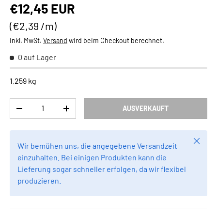
Normaler Preis
€12,45 EUR
Grundpreis
€2,39 /m
inkl. MwSt.
Versand
wird beim Checkout berechnet.
0 auf Lager
1.259 kg
Anzahl
AUSVERKAUFT
MENGE VERRINGERN
MENGE ERHÖHEN
Schlie
Wir bemühen uns, die angegebene Versandzeit
einzuhalten. Bei einigen Produkten kann die
Lieferung sogar schneller erfolgen, da wir flexibel
produzieren.