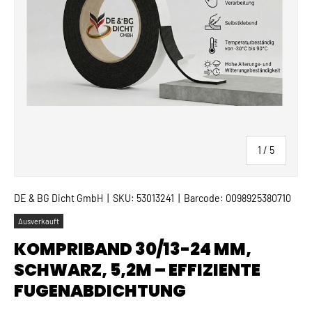
von
1
/
5
DE & BG Dicht GmbH
|
SKU:
53013241
|
Barcode:
0098925380710
Ausverkauft
KOMPRIBAND 30/13-24 MM,
SCHWARZ, 5,2M – EFFIZIENTE
FUGENABDICHTUNG