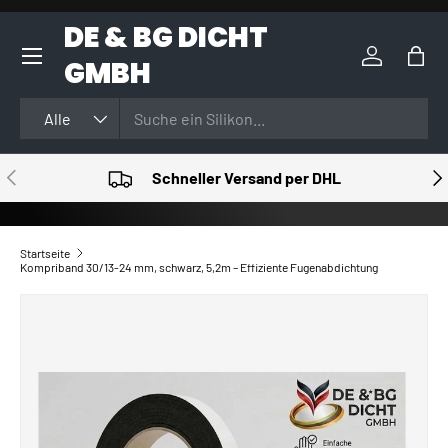
DE & BG DICHT
DIREKT ZUM INHALT
GMBH
Einloggen
Eink
Suchen
Art
Alle
VORHERIGE
NÄ
Schneller Versand per DHL
Startseite
Kompriband 30/13-24 mm, schwarz, 5,2m – Effiziente Fugenabdichtung
ZU PRODUKTINFORMATIONEN SPRINGEN