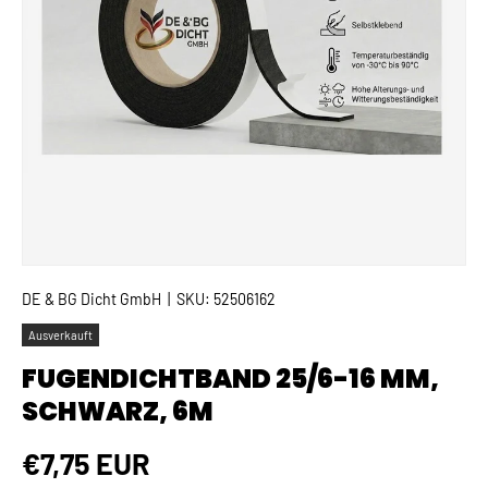
DE & BG Dicht GmbH
|
SKU:
52506162
Ausverkauft
FUGENDICHTBAND 25/6-16 MM,
SCHWARZ, 6M
Normaler Preis
€7,75 EUR