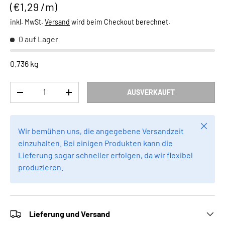
Grundpreis
€1,29 /m
inkl. MwSt.
Versand
wird beim Checkout berechnet.
0 auf Lager
0.736 kg
Anzahl
AUSVERKAUFT
MENGE VERRINGERN
MENGE ERHÖHEN
Schlie
Wir bemühen uns, die angegebene Versandzeit
einzuhalten. Bei einigen Produkten kann die
Lieferung sogar schneller erfolgen, da wir flexibel
produzieren.
Lieferung und Versand