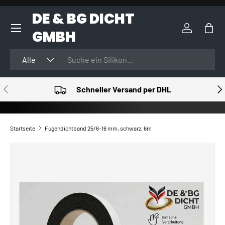
DE & BG DICHT
DIREKT ZUM INHALT
GMBH
Einloggen
Eink
Suchen
Art
Alle
VORHERIGE
NÄ
Schneller Versand per DHL
Startseite
Fugendichtband 25/6-16 mm, schwarz, 6m
ZU PRODUKTINFORMATIONEN SPRINGEN