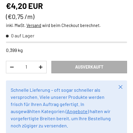
Normaler Preis
€4,20 EUR
Grundpreis
€0,75 /m
inkl. MwSt.
Versand
wird beim Checkout berechnet.
0 auf Lager
0.399 kg
Anzahl
AUSVERKAUFT
MENGE VERRINGERN
MENGE ERHÖHEN
Schlie
Schnelle Lieferung – oft sogar schneller als
versprochen. Viele unserer Produkte werden
frisch für Ihren Auftrag gefertigt. In
ausgewählten Kategorien (
Angebote
) halten wir
vorgefertigte Breiten bereit, um Ihre Bestellung
noch zügiger zu versenden.