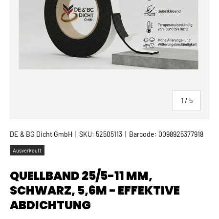
von
1
/
5
DE & BG Dicht GmbH
|
SKU:
52505113
|
Barcode:
0098925377918
Ausverkauft
QUELLBAND 25/5-11 MM,
SCHWARZ, 5,6M - EFFEKTIVE
ABDICHTUNG