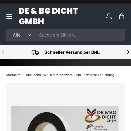
DE & BG DICHT
DIREKT ZUM INHALT
GMBH
Einloggen
Eink
Suchen
Art
Alle
VORHERIGE
NÄ
Schneller Versand per DHL
Startseite
Quellband 25/5-11 mm, schwarz, 5,6m - Effektive Abdichtung
ZU PRODUKTINFORMATIONEN SPRINGEN