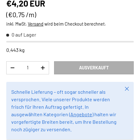
Normaler Preis
€4,20 EUR
Grundpreis
€0,75 /m
inkl. MwSt.
Versand
wird beim Checkout berechnet.
0 auf Lager
0.443 kg
Anzahl
AUSVERKAUFT
MENGE VERRINGERN
MENGE ERHÖHEN
Schlie
Schnelle Lieferung – oft sogar schneller als
versprochen. Viele unserer Produkte werden
frisch für Ihren Auftrag gefertigt. In
ausgewählten Kategorien (
Angebote
) halten wir
vorgefertigte Breiten bereit, um Ihre Bestellung
noch zügiger zu versenden.