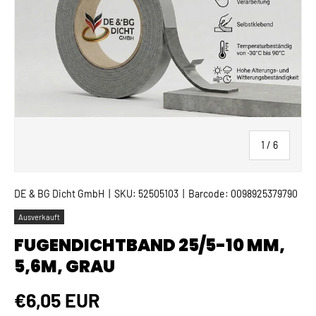
von
1
/
6
DE & BG Dicht GmbH
|
SKU:
52505103
|
Barcode:
0098925379790
Ausverkauft
FUGENDICHTBAND 25/5-10 MM,
5,6M, GRAU
Normaler Preis
€6,05 EUR