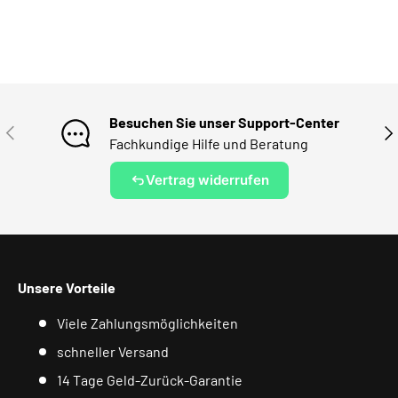
Besuchen Sie unser Support-Center
VORHERIGE
NÄ
Fachkundige Hilfe und Beratung
Vertrag widerrufen
Unsere Vorteile
Viele Zahlungsmöglichkeiten
schneller Versand
14 Tage Geld-Zurück-Garantie