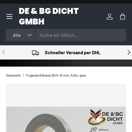
DE & BG DICHT
DIREKT ZUM INHALT
GMBH
Einloggen
Eink
Suchen
Art
Alle
VORHERIGE
NÄ
Schneller Versand per DHL
Startseite
Fugendichtband 25/5-10 mm, 5,6m, grau
ZU PRODUKTINFORMATIONEN SPRINGEN