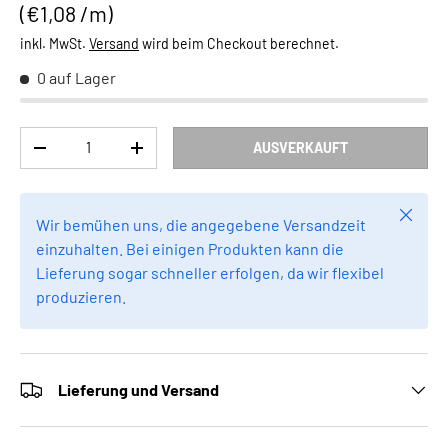
Grundpreis
€1,08 /m
inkl. MwSt.
Versand
wird beim Checkout berechnet.
0 auf Lager
Anzahl
AUSVERKAUFT
MENGE VERRINGERN
MENGE ERHÖHEN
Schlie
Wir bemühen uns, die angegebene Versandzeit
einzuhalten. Bei einigen Produkten kann die
Lieferung sogar schneller erfolgen, da wir flexibel
produzieren.
Lieferung und Versand