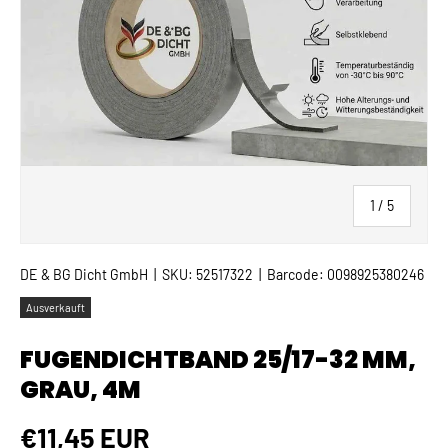
von
1
/
5
DE & BG Dicht GmbH
|
SKU:
52517322
|
Barcode:
0098925380246
Ausverkauft
FUGENDICHTBAND 25/17-32 MM,
GRAU, 4M
Normaler Preis
€11,45 EUR