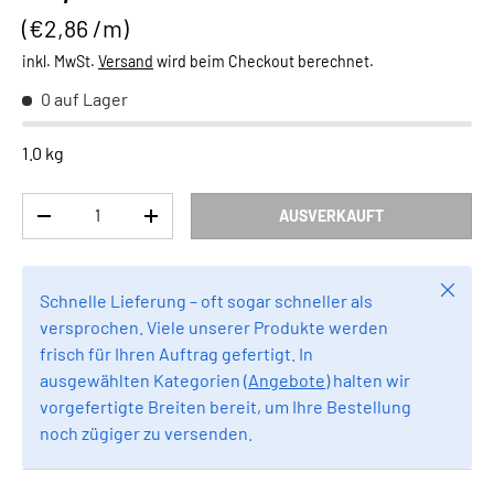
Grundpreis
€2,86 /m
inkl. MwSt.
Versand
wird beim Checkout berechnet.
0 auf Lager
1.0 kg
Anzahl
AUSVERKAUFT
MENGE VERRINGERN
MENGE ERHÖHEN
Schlie
Schnelle Lieferung – oft sogar schneller als
versprochen. Viele unserer Produkte werden
frisch für Ihren Auftrag gefertigt. In
ausgewählten Kategorien (
Angebote
) halten wir
vorgefertigte Breiten bereit, um Ihre Bestellung
noch zügiger zu versenden.