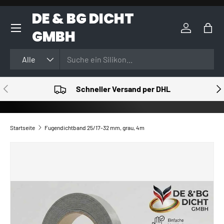
DE & BG DICHT
DIREKT ZUM INHALT
GMBH
Einloggen
Eink
Suchen
Art
Alle
VORHERIGE
NÄ
Schneller Versand per DHL
Startseite
Fugendichtband 25/17-32 mm, grau, 4m
ZU PRODUKTINFORMATIONEN SPRINGEN