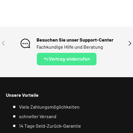
Besuchen Sie unser Support-Center
VORHERIGE
NÄ
Fachkundige Hilfe und Beratung
Vertrag widerrufen
Unsere Vorteile
Viele Zahlungsmöglichkeiten
schneller Versand
14 Tage Geld-Zurück-Garantie