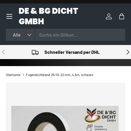
DE & BG DICHT
DIREKT ZUM INHALT
GMBH
Einloggen
Eink
Suchen
Art
Alle
VORHERIGE
NÄ
Schneller Versand per DHL
Startseite
Fugendichtband 25/10-22 mm, 4,5m, schwarz
ZU PRODUKTINFORMATIONEN SPRINGEN