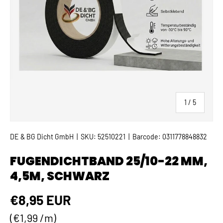
von
1
/
5
DE & BG Dicht GmbH
|
SKU:
52510221
|
Barcode:
0311778848832
FUGENDICHTBAND 25/10-22 MM,
4,5M, SCHWARZ
Normaler Preis
€8,95 EUR
Grundpreis
€1,99 /m