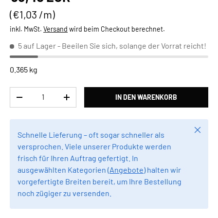
Grundpreis
€1,03 /m
inkl. MwSt.
Versand
wird beim Checkout berechnet.
5 auf Lager
- Beeilen Sie sich, solange der Vorrat reicht!
0.365 kg
Anzahl
IN DEN WARENKORB
MENGE VERRINGERN
MENGE ERHÖHEN
Schlie
Schnelle Lieferung – oft sogar schneller als
versprochen. Viele unserer Produkte werden
frisch für Ihren Auftrag gefertigt. In
ausgewählten Kategorien (
Angebote
) halten wir
vorgefertigte Breiten bereit, um Ihre Bestellung
noch zügiger zu versenden.