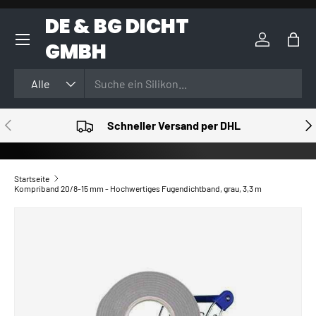
DE & BG DICHT
DIREKT ZUM INHALT
GMBH
Einloggen
Eink
Suchen
Art
Alle
VORHERIGE
NÄ
Schneller Versand per DHL
Startseite
Kompriband 20/8-15 mm - Hochwertiges Fugendichtband, grau, 3,3 m
ZU PRODUKTINFORMATIONEN SPRINGEN