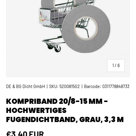
von
1
/
6
DE & BG Dicht GmbH
|
SKU:
5200815G2
|
Barcode:
0311778848733
KOMPRIBAND 20/8-15 MM -
HOCHWERTIGES
FUGENDICHTBAND, GRAU, 3,3 M
Normaler Preis
€3,40 EUR