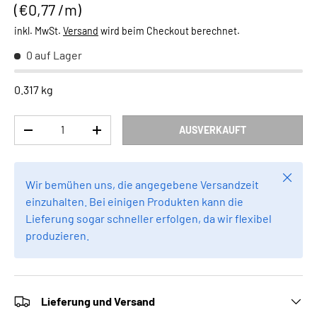
Grundpreis
€0,77 /m
inkl. MwSt.
Versand
wird beim Checkout berechnet.
0 auf Lager
0.317 kg
Anzahl
AUSVERKAUFT
MENGE VERRINGERN
MENGE ERHÖHEN
Schlie
Wir bemühen uns, die angegebene Versandzeit
einzuhalten. Bei einigen Produkten kann die
Lieferung sogar schneller erfolgen, da wir flexibel
produzieren.
Lieferung und Versand