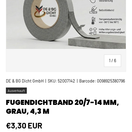
von
1
/
6
DE & BG Dicht GmbH
|
SKU:
52007142
|
Barcode:
0098925380796
Ausverkauft
FUGENDICHTBAND 20/7-14 MM,
GRAU, 4,3 M
Normaler Preis
€3,30 EUR