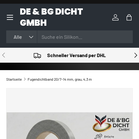
DE & BG DICHT
DIREKT ZUM INHALT
GMBH
Einloggen
Eink
Suchen
Art
Alle
VORHERIGE
NÄ
Schneller Versand per DHL
Startseite
Fugendichtband 20/7-14 mm, grau, 4,3 m
ZU PRODUKTINFORMATIONEN SPRINGEN