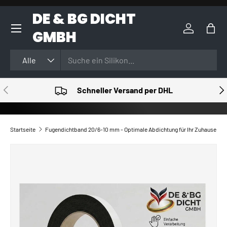
DE & BG DICHT
DIREKT ZUM INHALT
GMBH
Einloggen
Eink
Suchen
Art
Alle
VORHERIGE
NÄ
Schneller Versand per DHL
Startseite
Fugendichtband 20/6-10 mm - Optimale Abdichtung für Ihr Zuhause
ZU PRODUKTINFORMATIONEN SPRINGEN