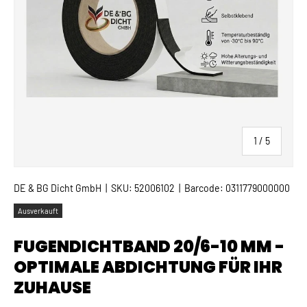
von
1
/
5
DE & BG Dicht GmbH
|
SKU:
52006102
|
Barcode:
0311779000000
Ausverkauft
FUGENDICHTBAND 20/6-10 MM -
OPTIMALE ABDICHTUNG FÜR IHR
ZUHAUSE