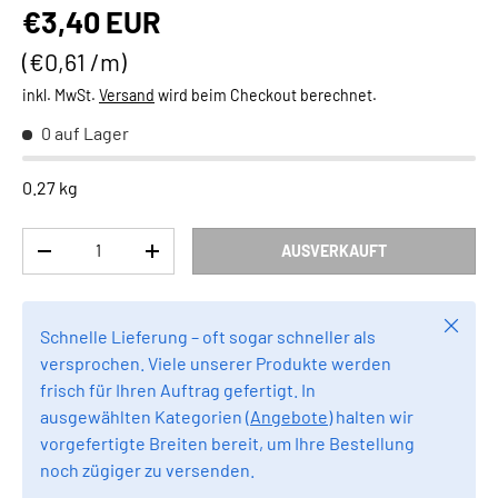
Normaler Preis
€3,40 EUR
Grundpreis
€0,61 /m
inkl. MwSt.
Versand
wird beim Checkout berechnet.
0 auf Lager
0.27 kg
Anzahl
AUSVERKAUFT
MENGE VERRINGERN
MENGE ERHÖHEN
Schlie
Schnelle Lieferung – oft sogar schneller als
versprochen. Viele unserer Produkte werden
frisch für Ihren Auftrag gefertigt. In
ausgewählten Kategorien (
Angebote
) halten wir
vorgefertigte Breiten bereit, um Ihre Bestellung
noch zügiger zu versenden.