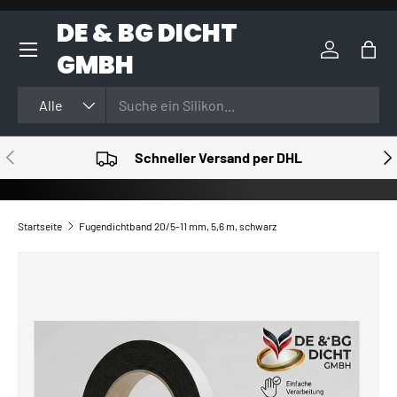
DE & BG DICHT
DIREKT ZUM INHALT
GMBH
Einloggen
Eink
Suchen
Art
Alle
VORHERIGE
NÄ
Schneller Versand per DHL
Startseite
Fugendichtband 20/5-11 mm, 5,6 m, schwarz
ZU PRODUKTINFORMATIONEN SPRINGEN