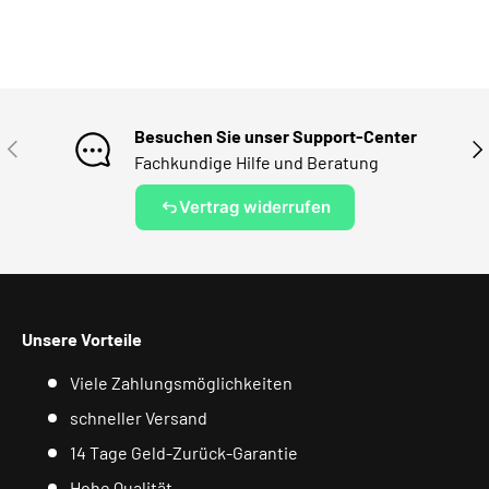
Besuchen Sie unser Support-Center
VORHERIGE
NÄ
Fachkundige Hilfe und Beratung
Vertrag widerrufen
Unsere Vorteile
Viele Zahlungsmöglichkeiten
schneller Versand
14 Tage Geld-Zurück-Garantie
Hohe Qualität