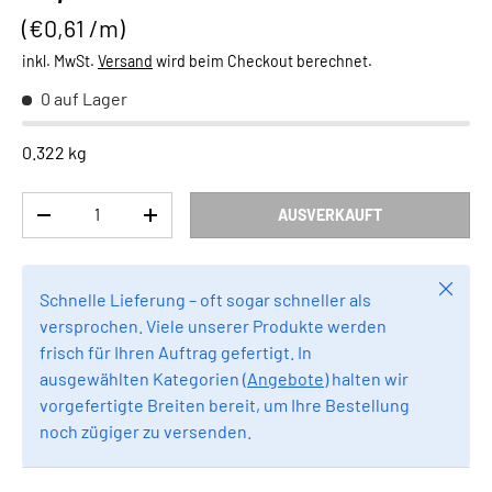
Grundpreis
€0,61 /m
inkl. MwSt.
Versand
wird beim Checkout berechnet.
0 auf Lager
0.322 kg
Anzahl
AUSVERKAUFT
MENGE VERRINGERN
MENGE ERHÖHEN
Schlie
Schnelle Lieferung – oft sogar schneller als
versprochen. Viele unserer Produkte werden
frisch für Ihren Auftrag gefertigt. In
ausgewählten Kategorien (
Angebote
) halten wir
vorgefertigte Breiten bereit, um Ihre Bestellung
noch zügiger zu versenden.