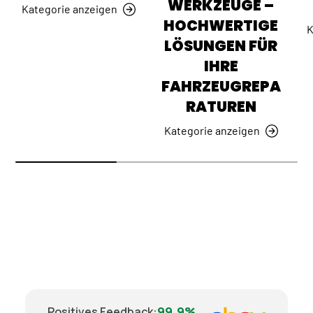
WERKZEUGE –
Kategorie anzeigen
HOCHWERTIGE
K
LÖSUNGEN FÜR
IHRE
FAHRZEUGREPA
RATUREN
Kategorie anzeigen
99.9%
Positives Feedback
: