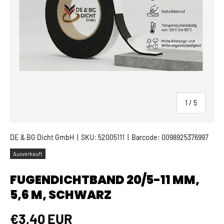
von
1
/
5
DE & BG Dicht GmbH
|
SKU:
52005111
|
Barcode:
0098925376997
Ausverkauft
FUGENDICHTBAND 20/5-11 MM,
5,6 M, SCHWARZ
Normaler Preis
€3,40 EUR