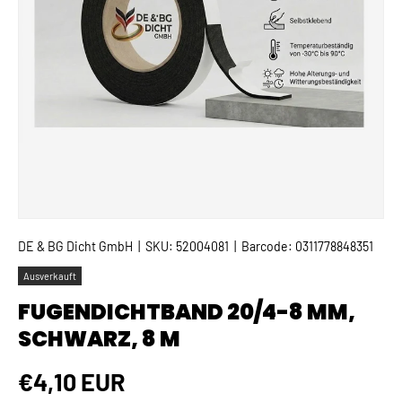
DE & BG Dicht GmbH
|
SKU:
52004081
|
Barcode:
0311778848351
Ausverkauft
FUGENDICHTBAND 20/4-8 MM,
SCHWARZ, 8 M
Normaler Preis
€4,10 EUR