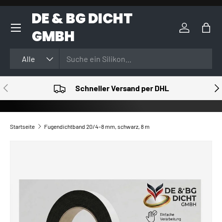
DE & BG DICHT
DIREKT ZUM INHALT
GMBH
Einloggen
Eink
Suchen
Art
Alle
VORHERIGE
NÄ
Schneller Versand per DHL
Startseite
Fugendichtband 20/4-8 mm, schwarz, 8 m
ZU PRODUKTINFORMATIONEN SPRINGEN