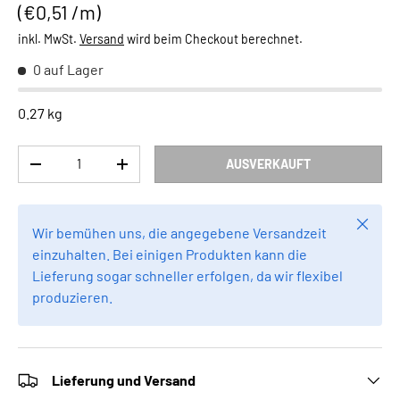
Grundpreis
€0,51 /m
inkl. MwSt.
Versand
wird beim Checkout berechnet.
0 auf Lager
0.27 kg
Anzahl
AUSVERKAUFT
MENGE VERRINGERN
MENGE ERHÖHEN
Schlie
Wir bemühen uns, die angegebene Versandzeit
einzuhalten. Bei einigen Produkten kann die
Lieferung sogar schneller erfolgen, da wir flexibel
produzieren.
Lieferung und Versand