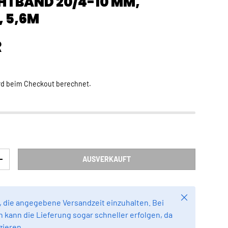
HTBAND 20/4-10 MM,
 5,6M
Preis
R
rd beim Checkout berechnet.
AUSVERKAUFT
RN
MENGE ERHÖHEN
Schließen
 die angegebene Versandzeit einzuhalten. Bei
 kann die Lieferung sogar schneller erfolgen, da
zieren.