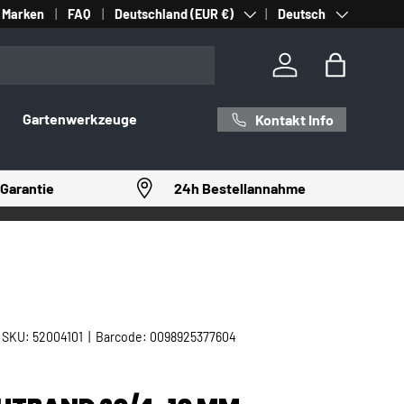
Land/Region
Sprache
Marken
FAQ
Deutschland (EUR €)
Deutsch
Einloggen
Einkaufst
Gartenwerkzeuge
Kontakt Info
Garantie
24h Bestellannahme
|
SKU:
52004101
|
Barcode:
0098925377604