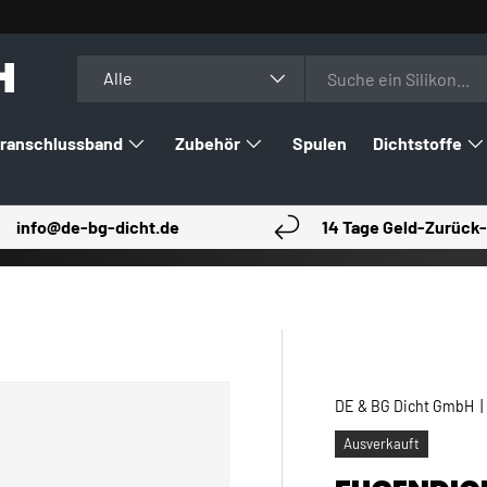
H
Suchen
Art
Alle
ranschlussband
Zubehör
Spulen
Dichtstoffe
info@de-bg-dicht.de
14 Tage Geld-Zurück-
DE & BG Dicht GmbH
Ausverkauft