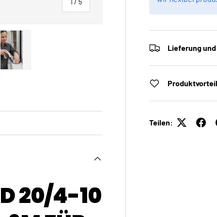
von
1
/
5
Lieferung und
 laden
Galerieansicht laden
Bild 5 in Galerieansicht laden
Produktvortei
Teilen:
 20/4-10