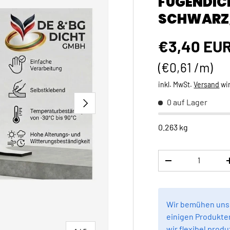
FUGENDIC
SCHWARZ,
Normaler 
€3,40 EU
Grundpreis
€0,61 /m
inkl. MwSt.
Versand
wi
NÄCHSTE
0 auf Lager
0.263 kg
Anzahl
MENGE VERRINGE
Wir bemühen uns,
einigen Produkten
wir flexibel produ