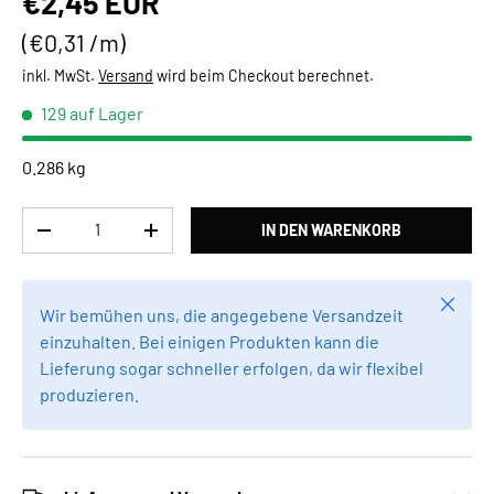
Normaler Preis
€2,45 EUR
Grundpreis
€0,31 /m
inkl. MwSt.
Versand
wird beim Checkout berechnet.
129 auf Lager
0.286 kg
Anzahl
IN DEN WARENKORB
MENGE VERRINGERN
MENGE ERHÖHEN
Schlie
Wir bemühen uns, die angegebene Versandzeit
einzuhalten. Bei einigen Produkten kann die
Lieferung sogar schneller erfolgen, da wir flexibel
produzieren.