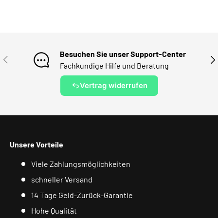
Besuchen Sie unser Support-Center
VORHERIGE
NÄ
Fachkundige Hilfe und Beratung
Vertrag widerrufen
Unsere Vorteile
Viele Zahlungsmöglichkeiten
schneller Versand
14 Tage Geld-Zurück-Garantie
Hohe Qualität