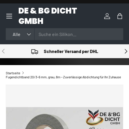
DE & BG DICHT
DIREKT ZUM INHALT
GMBH
Einloggen
Eink
Suchen
Art
Alle
VORHERIGE
NÄ
Schneller Versand per DHL
Startseite
Fugendichtband 20/3-6 mm, grau, 8m – Zuverlässige Abdichtung für Ihr Zuhause
ZU PRODUKTINFORMATIONEN SPRINGEN