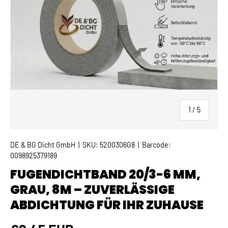
von
1
/
5
DE & BG Dicht GmbH
|
SKU:
5200306G8
|
Barcode:
0098925379189
FUGENDICHTBAND 20/3-6 MM,
GRAU, 8M – ZUVERLÄSSIGE
ABDICHTUNG FÜR IHR ZUHAUSE