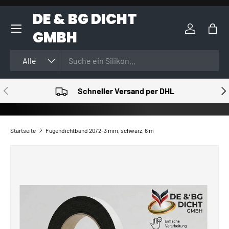
DE & BG DICHT
DIREKT ZUM INHALT
GMBH
Einloggen
Eink
Suchen
Art
Alle
VORHERIGE
NÄ
Schneller Versand per DHL
Startseite
Fugendichtband 20/2-3 mm, schwarz, 6 m
ZU PRODUKTINFORMATIONEN SPRINGEN