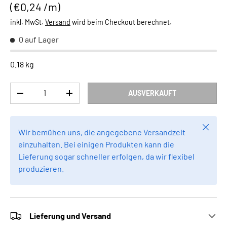
Grundpreis
€0,24 /m
inkl. MwSt.
Versand
wird beim Checkout berechnet.
0 auf Lager
0.18 kg
Anzahl
AUSVERKAUFT
MENGE VERRINGERN
MENGE ERHÖHEN
Schlie
Wir bemühen uns, die angegebene Versandzeit
einzuhalten. Bei einigen Produkten kann die
Lieferung sogar schneller erfolgen, da wir flexibel
produzieren.
Lieferung und Versand