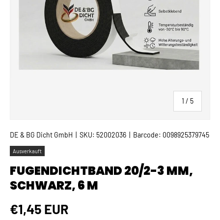
von
1
/
5
DE & BG Dicht GmbH
|
SKU:
52002036
|
Barcode:
0098925379745
Ausverkauft
FUGENDICHTBAND 20/2-3 MM,
SCHWARZ, 6 M
Normaler Preis
€1,45 EUR