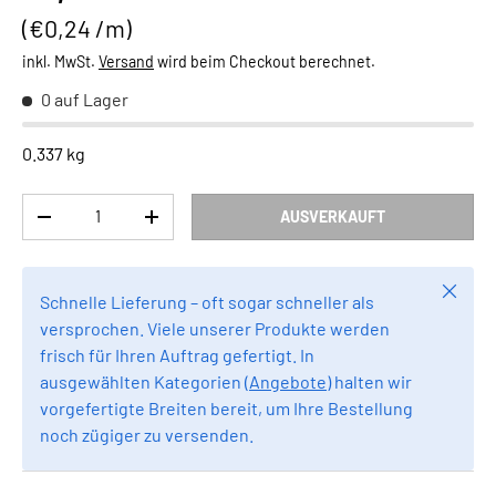
Grundpreis
€0,24 /m
inkl. MwSt.
Versand
wird beim Checkout berechnet.
0 auf Lager
0.337 kg
Anzahl
AUSVERKAUFT
MENGE VERRINGERN
MENGE ERHÖHEN
Schlie
Schnelle Lieferung – oft sogar schneller als
versprochen. Viele unserer Produkte werden
frisch für Ihren Auftrag gefertigt. In
ausgewählten Kategorien (
Angebote
) halten wir
vorgefertigte Breiten bereit, um Ihre Bestellung
noch zügiger zu versenden.