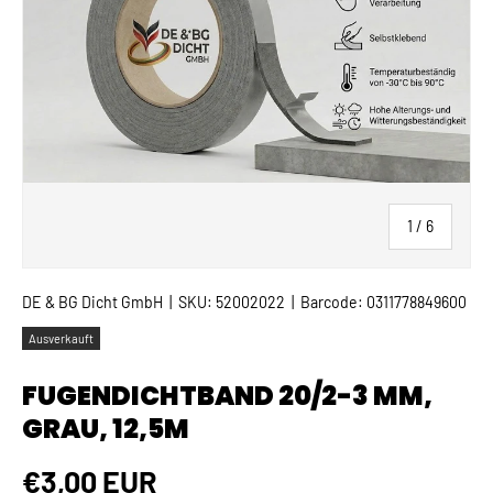
von
1
/
6
DE & BG Dicht GmbH
|
SKU:
52002022
|
Barcode:
0311778849600
Ausverkauft
FUGENDICHTBAND 20/2-3 MM,
GRAU, 12,5M
Normaler Preis
€3,00 EUR