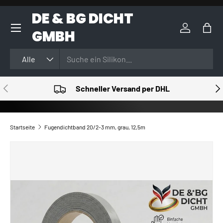
DE & BG DICHT
DIREKT ZUM INHALT
GMBH
Einloggen
Eink
Suchen
Art
Alle
VORHERIGE
NÄ
Schneller Versand per DHL
Startseite
Fugendichtband 20/2-3 mm, grau, 12,5m
ZU PRODUKTINFORMATIONEN SPRINGEN