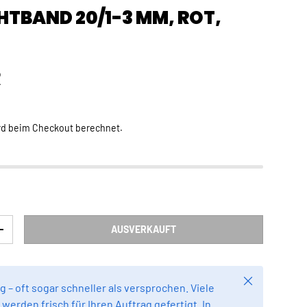
TBAND 20/1-3 MM, ROT,
Preis
R
rd beim Checkout berechnet.
AUSVERKAUFT
RN
MENGE ERHÖHEN
Schließen
g – oft sogar schneller als versprochen. Viele
werden frisch für Ihren Auftrag gefertigt. In