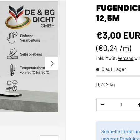
FUGENDICH
12,5M
Normaler 
€3,00 EU
Grundpreis
€0,24 /m
inkl. MwSt.
Versand
wi
NÄCHSTE
0 auf Lager
0.242 kg
Anzahl
MENGE VERRINGE
Schnelle Lieferun
unserer Produkte 