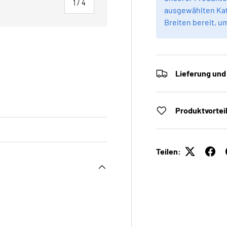
von
1
/
4
ausgewählten Kat
Breiten bereit, u
Lieferung und
 laden
Galerieansicht laden
Produktvortei
Teilen: