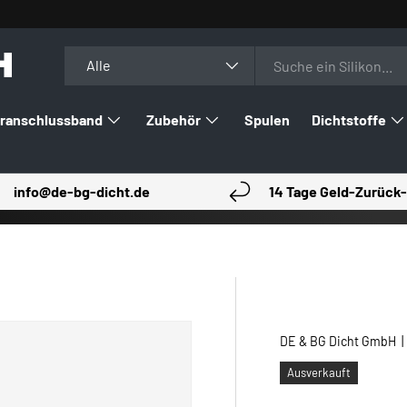
H
Suchen
Art
Alle
ranschlussband
Zubehör
Spulen
Dichtstoffe
info@de-bg-dicht.de
14 Tage Geld-Zurück-
DE & BG Dicht GmbH
Ausverkauft