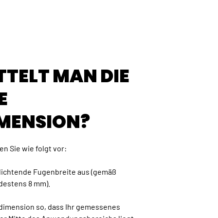
TTELT MAN DIE
E
MENSION?
n Sie wie folgt vor:
udichtende Fugenbreite aus (gemäß
destens 8 mm).
ddimension so, dass Ihr gemessenes