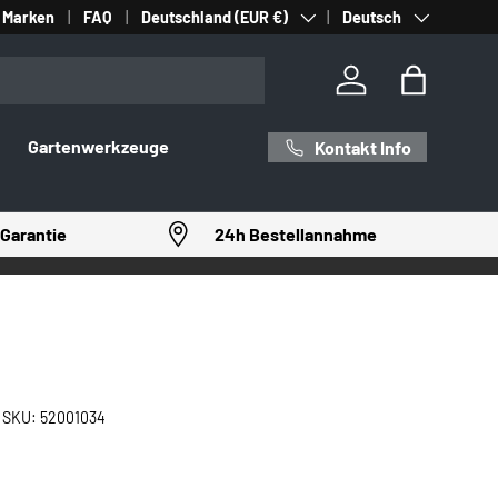
Land/Region
Sprache
Marken
FAQ
Deutschland (EUR €)
Deutsch
Einloggen
Einkaufst
Gartenwerkzeuge
Kontakt Info
Garantie
24h Bestellannahme
|
SKU:
52001034