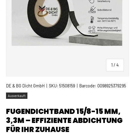
von
1
/
4
DE & BG Dicht GmbH
|
SKU:
51508159
|
Barcode:
0098925379295
Ausverkauft
FUGENDICHTBAND 15/8-15 MM,
3,3M – EFFIZIENTE ABDICHTUNG
FÜR IHR ZUHAUSE