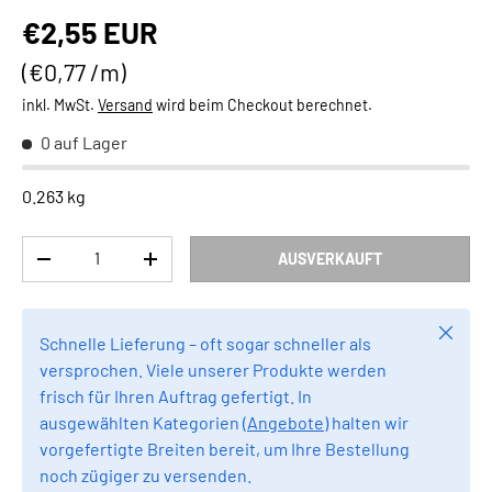
Normaler Preis
€2,55 EUR
Grundpreis
€0,77 /m
inkl. MwSt.
Versand
wird beim Checkout berechnet.
0 auf Lager
0.263 kg
Anzahl
AUSVERKAUFT
MENGE VERRINGERN
MENGE ERHÖHEN
Schlie
Schnelle Lieferung – oft sogar schneller als
versprochen. Viele unserer Produkte werden
frisch für Ihren Auftrag gefertigt. In
ausgewählten Kategorien (
Angebote
) halten wir
vorgefertigte Breiten bereit, um Ihre Bestellung
noch zügiger zu versenden.