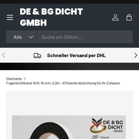
DE & BG DICHT
DIREKT ZUM INHALT
GMBH
Einloggen
Eink
Suchen
Art
Alle
VORHERIGE
NÄ
Schneller Versand per DHL
Startseite
Fugendichtband 15/8-15 mm, 3,3m – Effiziente Abdichtung für Ihr Zuhause
ZU PRODUKTINFORMATIONEN SPRINGEN