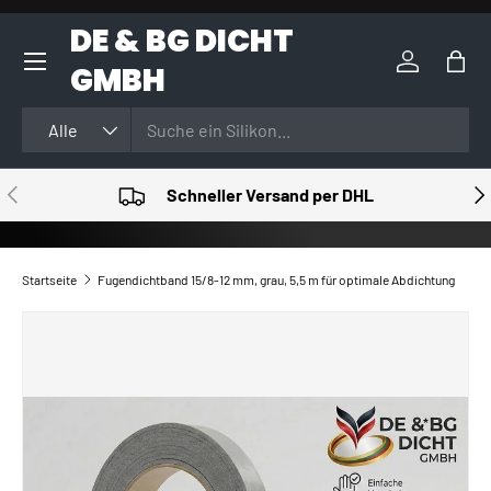
DE & BG DICHT
DIREKT ZUM INHALT
GMBH
Einloggen
Eink
Suchen
Art
Alle
VORHERIGE
NÄ
Schneller Versand per DHL
Startseite
Fugendichtband 15/8-12 mm, grau, 5,5 m für optimale Abdichtung
ZU PRODUKTINFORMATIONEN SPRINGEN