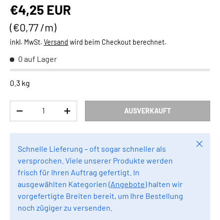
Normaler Preis
€4,25 EUR
Grundpreis
€0,77 /m
inkl. MwSt.
Versand
wird beim Checkout berechnet.
0 auf Lager
0.3 kg
Anzahl
AUSVERKAUFT
MENGE VERRINGERN
MENGE ERHÖHEN
Schlie
Schnelle Lieferung – oft sogar schneller als
versprochen. Viele unserer Produkte werden
frisch für Ihren Auftrag gefertigt. In
ausgewählten Kategorien (
Angebote
) halten wir
vorgefertigte Breiten bereit, um Ihre Bestellung
noch zügiger zu versenden.