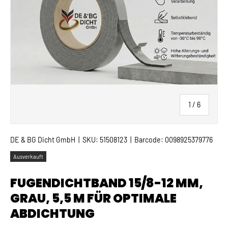
von
1
/
6
DE & BG Dicht GmbH
|
SKU:
51508123
|
Barcode:
0098925379776
Ausverkauft
FUGENDICHTBAND 15/8-12 MM,
GRAU, 5,5 M FÜR OPTIMALE
ABDICHTUNG