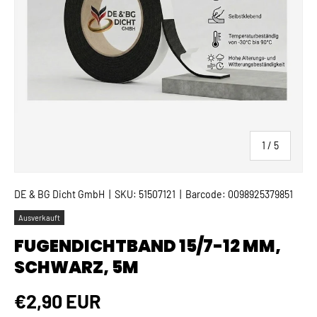
von
1
/
5
DE & BG Dicht GmbH
|
SKU:
51507121
|
Barcode:
0098925379851
Ausverkauft
FUGENDICHTBAND 15/7-12 MM,
SCHWARZ, 5M
Normaler Preis
€2,90 EUR