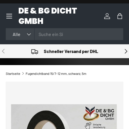
DE & BG DICHT
DIREKT ZUM INHALT
GMBH
Einloggen
Eink
Suchen
Art
Alle
VORHERIGE
NÄ
Schneller Versand per DHL
Startseite
Fugendichtband 15/7-12 mm, schwarz, 5m
ZU PRODUKTINFORMATIONEN SPRINGEN