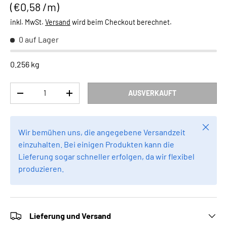
Grundpreis
€0,58 /m
inkl. MwSt.
Versand
wird beim Checkout berechnet.
0 auf Lager
0.256 kg
Anzahl
AUSVERKAUFT
MENGE VERRINGERN
MENGE ERHÖHEN
Schlie
Wir bemühen uns, die angegebene Versandzeit
einzuhalten. Bei einigen Produkten kann die
Lieferung sogar schneller erfolgen, da wir flexibel
produzieren.
Lieferung und Versand