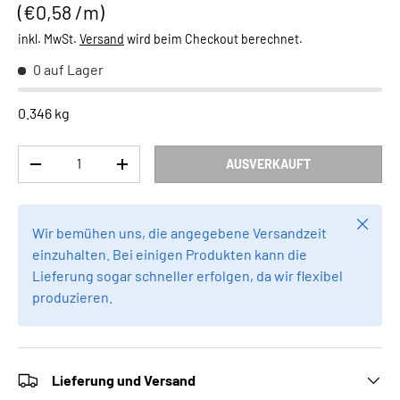
Grundpreis
€0,58 /m
inkl. MwSt.
Versand
wird beim Checkout berechnet.
0 auf Lager
0.346 kg
Anzahl
AUSVERKAUFT
MENGE VERRINGERN
MENGE ERHÖHEN
Schlie
Wir bemühen uns, die angegebene Versandzeit
einzuhalten. Bei einigen Produkten kann die
Lieferung sogar schneller erfolgen, da wir flexibel
produzieren.
Lieferung und Versand