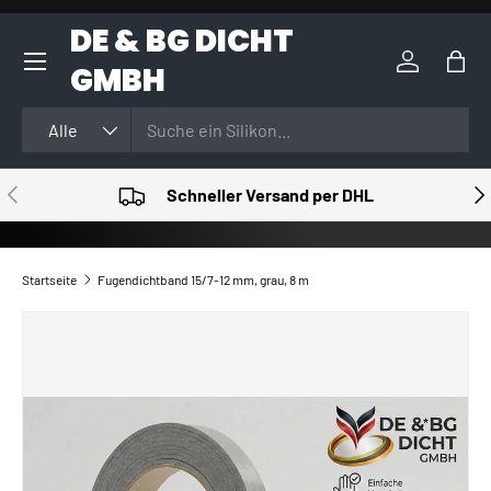
DE & BG DICHT
DIREKT ZUM INHALT
GMBH
Einloggen
Eink
Suchen
Art
Alle
VORHERIGE
NÄ
Schneller Versand per DHL
Startseite
Fugendichtband 15/7-12 mm, grau, 8 m
ZU PRODUKTINFORMATIONEN SPRINGEN