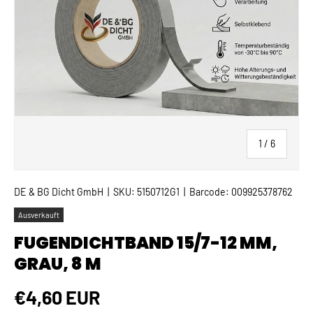
von
1
/
6
DE & BG Dicht GmbH
|
SKU:
5150712G1
|
Barcode:
009925378762
Ausverkauft
FUGENDICHTBAND 15/7-12 MM,
GRAU, 8 M
Normaler Preis
€4,60 EUR