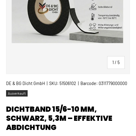
von
1
/
5
DE & BG Dicht GmbH
|
SKU:
51506102
|
Barcode:
0311779000000
Ausverkauft
DICHTBAND 15/6-10 MM,
SCHWARZ, 5,3M – EFFEKTIVE
ABDICHTUNG