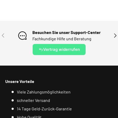
Besuchen Sie unser Support-Center
VORHERIGE
NÄ
Fachkundige Hilfe und Beratung
Vertrag widerrufen
Unsere Vorteile
Viele Zahlungsmöglichkeiten
schneller Versand
14 Tage Geld-Zurück-Garantie
Hohe Qualität