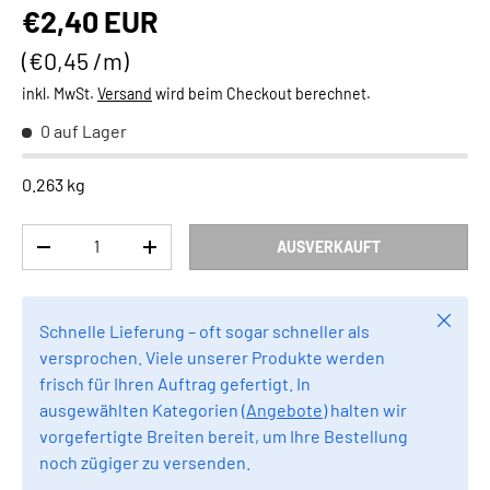
Normaler Preis
€2,40 EUR
Grundpreis
€0,45 /m
inkl. MwSt.
Versand
wird beim Checkout berechnet.
0 auf Lager
0.263 kg
Anzahl
AUSVERKAUFT
MENGE VERRINGERN
MENGE ERHÖHEN
Schlie
Schnelle Lieferung – oft sogar schneller als
versprochen. Viele unserer Produkte werden
frisch für Ihren Auftrag gefertigt. In
ausgewählten Kategorien (
Angebote
) halten wir
vorgefertigte Breiten bereit, um Ihre Bestellung
noch zügiger zu versenden.