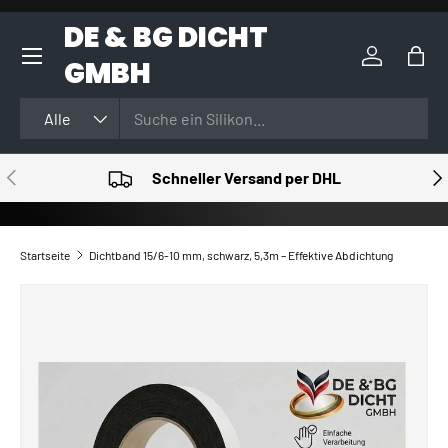
DE & BG DICHT
DIREKT ZUM INHALT
GMBH
Einloggen
Eink
Suchen
Art
Alle
VORHERIGE
NÄ
Schneller Versand per DHL
Startseite
Dichtband 15/6-10 mm, schwarz, 5,3m – Effektive Abdichtung
ZU PRODUKTINFORMATIONEN SPRINGEN