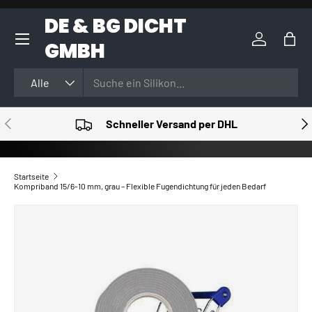
DE & BG DICHT
DIREKT ZUM INHALT
GMBH
Einloggen
Eink
Suchen
Art
Alle
VORHERIGE
NÄ
Schneller Versand per DHL
Startseite
Kompriband 15/6-10 mm, grau – Flexible Fugendichtung für jeden Bedarf
ZU PRODUKTINFORMATIONEN SPRINGEN