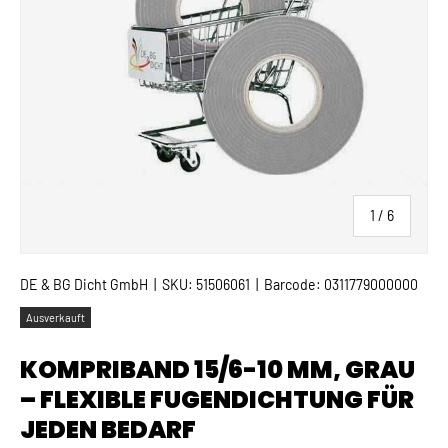
von
1
/
6
DE & BG Dicht GmbH
|
SKU:
51506061
|
Barcode:
0311779000000
Ausverkauft
KOMPRIBAND 15/6-10 MM, GRAU
– FLEXIBLE FUGENDICHTUNG FÜR
JEDEN BEDARF