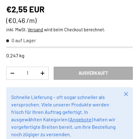
Normaler Preis
€2,55 EUR
Grundpreis
€0,46 /m
inkl. MwSt.
Versand
wird beim Checkout berechnet.
0 auf Lager
0.247 kg
Anzahl
AUSVERKAUFT
MENGE VERRINGERN
MENGE ERHÖHEN
Schlie
Schnelle Lieferung – oft sogar schneller als
versprochen. Viele unserer Produkte werden
frisch für Ihren Auftrag gefertigt. In
ausgewählten Kategorien (
Angebote
) halten wir
vorgefertigte Breiten bereit, um Ihre Bestellung
noch zügiger zu versenden.