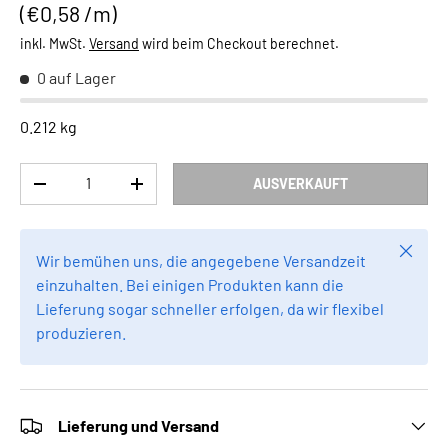
Grundpreis
€0,58 /m
inkl. MwSt.
Versand
wird beim Checkout berechnet.
0 auf Lager
0.212 kg
Anzahl
AUSVERKAUFT
MENGE VERRINGERN
MENGE ERHÖHEN
Schlie
Wir bemühen uns, die angegebene Versandzeit
einzuhalten. Bei einigen Produkten kann die
Lieferung sogar schneller erfolgen, da wir flexibel
produzieren.
Lieferung und Versand