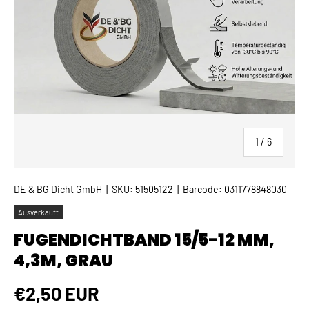
von
1
/
6
DE & BG Dicht GmbH
|
SKU:
51505122
|
Barcode:
0311778848030
Ausverkauft
FUGENDICHTBAND 15/5-12 MM,
4,3M, GRAU
Normaler Preis
€2,50 EUR