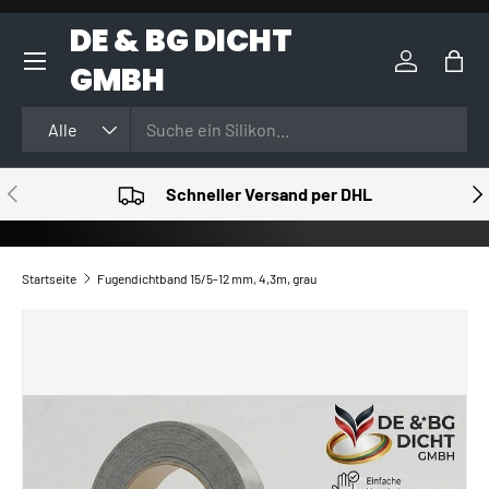
DE & BG DICHT
DIREKT ZUM INHALT
GMBH
Einloggen
Eink
Suchen
Art
Alle
VORHERIGE
NÄ
Schneller Versand per DHL
Startseite
Fugendichtband 15/5-12 mm, 4,3m, grau
ZU PRODUKTINFORMATIONEN SPRINGEN