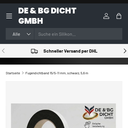
DE & BG DICHT
DIREKT ZUM INHALT
GMBH
Einloggen
Eink
Suchen
Art
Alle
VORHERIGE
NÄ
Schneller Versand per DHL
Startseite
Fugendichtband 15/5-11 mm, schwarz, 5,6 m
ZU PRODUKTINFORMATIONEN SPRINGEN