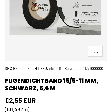
von
1
/
5
DE & BG Dicht GmbH
|
SKU:
51505111
|
Barcode:
0311779000000
FUGENDICHTBAND 15/5-11 MM,
SCHWARZ, 5,6 M
Normaler Preis
€2,55 EUR
Grundpreis
€0,46 /m