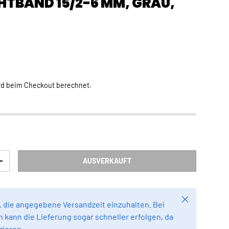
HTBAND 15/2-6 MM, GRAU,
Preis
rd beim Checkout berechnet.
AUSVERKAUFT
RN
MENGE ERHÖHEN
Schließen
 die angegebene Versandzeit einzuhalten. Bei
 kann die Lieferung sogar schneller erfolgen, da
zieren.