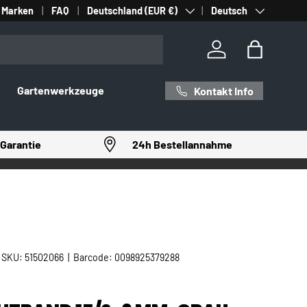
Land/Region
Sprache
Marken
FAQ
Deutschland (EUR €)
Deutsch
Einloggen
Einkaufst
Gartenwerkzeuge
Kontakt Info
Garantie
24h Bestellannahme
|
SKU:
51502066
|
Barcode:
0098925379288