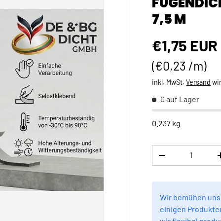
FUGENDIC
7,5 M
Normaler 
€1,75 EUR
Grundpreis
€0,23 /m
inkl. MwSt.
Versand
wi
0 auf Lager
0.237 kg
Anzahl
MENGE VERRINGE
Wir bemühen uns,
einigen Produkten
wir flexibel produ