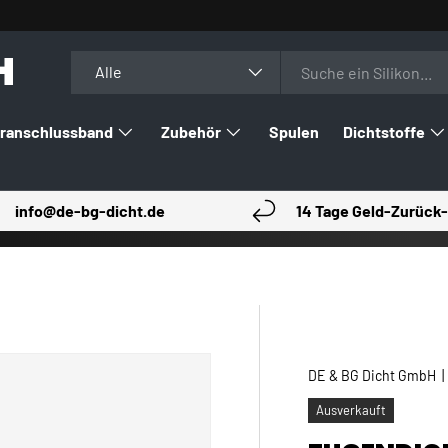
H
Suchen
Art
Alle
ranschlussband
Zubehör
Spulen
Dichtstoffe
info@de-bg-dicht.de
14 Tage Geld-Zurück-
DE & BG Dicht GmbH
Ausverkauft