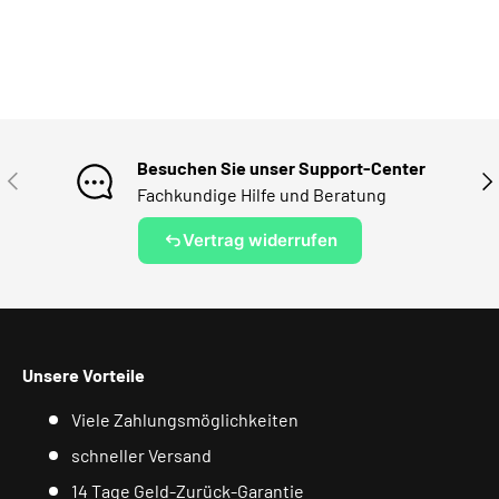
Besuchen Sie unser Support-Center
VORHERIGE
NÄ
Fachkundige Hilfe und Beratung
Vertrag widerrufen
Unsere Vorteile
Viele Zahlungsmöglichkeiten
schneller Versand
14 Tage Geld-Zurück-Garantie