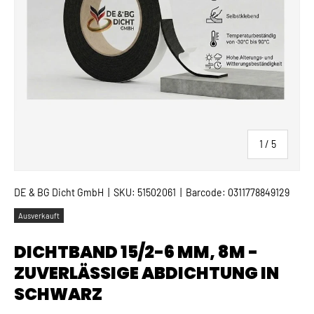
von
1
/
5
DE & BG Dicht GmbH
|
SKU:
51502061
|
Barcode:
0311778849129
Ausverkauft
DICHTBAND 15/2-6 MM, 8M -
ZUVERLÄSSIGE ABDICHTUNG IN
SCHWARZ