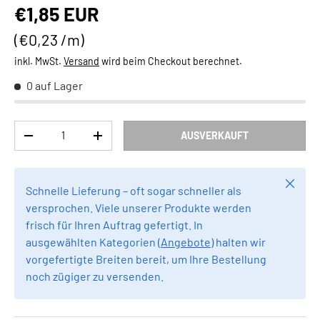
Normaler Preis
€1,85 EUR
Grundpreis
€0,23 /m
inkl. MwSt.
Versand
wird beim Checkout berechnet.
0 auf Lager
Anzahl
AUSVERKAUFT
MENGE VERRINGERN
MENGE ERHÖHEN
Schlie
Schnelle Lieferung – oft sogar schneller als
versprochen. Viele unserer Produkte werden
frisch für Ihren Auftrag gefertigt. In
ausgewählten Kategorien (
Angebote
) halten wir
vorgefertigte Breiten bereit, um Ihre Bestellung
noch zügiger zu versenden.