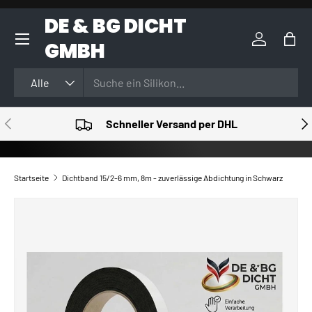
DE & BG DICHT
DIREKT ZUM INHALT
GMBH
Einloggen
Eink
Suchen
Art
Alle
VORHERIGE
NÄ
Schneller Versand per DHL
Startseite
Dichtband 15/2-6 mm, 8m - zuverlässige Abdichtung in Schwarz
ZU PRODUKTINFORMATIONEN SPRINGEN