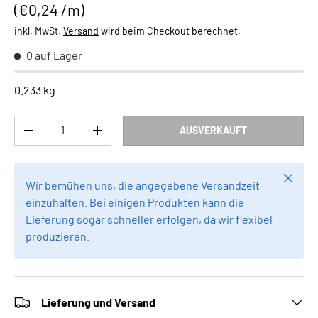
Grundpreis
€0,24 /m
inkl. MwSt.
Versand
wird beim Checkout berechnet.
0 auf Lager
0.233 kg
Anzahl
AUSVERKAUFT
MENGE VERRINGERN
MENGE ERHÖHEN
Schlie
Wir bemühen uns, die angegebene Versandzeit
einzuhalten. Bei einigen Produkten kann die
Lieferung sogar schneller erfolgen, da wir flexibel
produzieren.
Lieferung und Versand