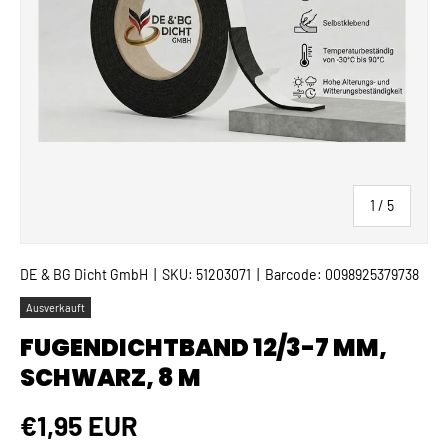
von
1
/
5
DE & BG Dicht GmbH
|
SKU:
51203071
|
Barcode:
0098925379738
Ausverkauft
FUGENDICHTBAND 12/3-7 MM,
SCHWARZ, 8 M
Normaler Preis
€1,95 EUR