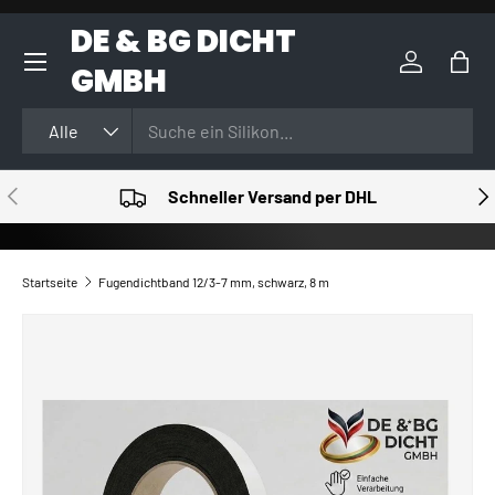
DE & BG DICHT
DIREKT ZUM INHALT
GMBH
Einloggen
Eink
Suchen
Art
Alle
VORHERIGE
NÄ
Schneller Versand per DHL
Startseite
Fugendichtband 12/3-7 mm, schwarz, 8 m
ZU PRODUKTINFORMATIONEN SPRINGEN